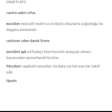
údajů hráčů.
casino uden rofus
mostbet
müxtəlif mobil və stolüstü cihazlarla uyğunluğu ilə
diqqətə alınmalıdır.
casinoer uden dansk licens
mostbet apk
istifadəçi interfeysinin anlaşıqlı olması
baxımından qiymətləndirilə bilər.
Mostbet
rəqabətli əmsalları ilə daha sərfəli mərclər təklif
edir.
tipwin