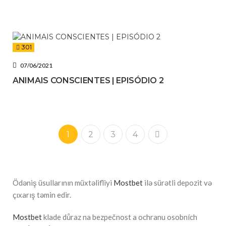
301
07/06/2021
ANIMAIS CONSCIENTES | EPISÓDIO 2
1
2
3
4
Ödəniş üsullarının müxtəlifliyi
Mostbet
ilə sürətli depozit və
çıxarış təmin edir.
Mostbet
klade důraz na bezpečnost a ochranu osobních