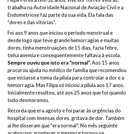
trabalha na Autoridade Nacional de Aviação Civil e a
Endometriose faz parte da sua vida. Ela fala das
“dores e das vitórias”.
Foi aos 9 anos que iniciou o período menstrual e
desde logo que teve grande hemorragias e muitas
dores, tinha menstruações de 15 dias, fazia febre,
tinha anemia e consequentemente faltava à escola.
Sempre ouviu que isto era “normal”.
Aos 15 anos
procurou ajuda no médico de família que recomendou
que iniciasse a toma da pílula para controlar a dor e a
hemorragia. Mas Filipa só iniciou a pílula aos 17 anos.
Inicialmente resultou, até aos 25 anos que foi quando
tudo desmoronou.
Recorda que era agosto e foi parar às urgências do
hospital com imensas dores, gritava de dor. Também
aí lhe disseram que “era normal”. No mês seguinte
acabou por acontecer o mesmo e tornou-se