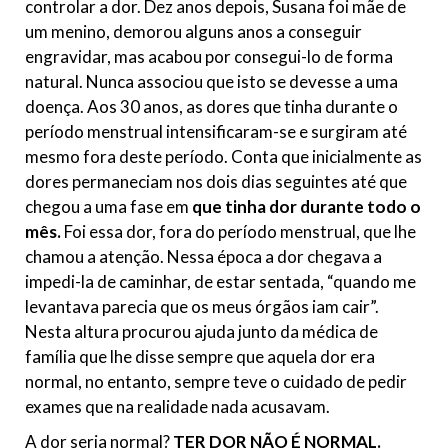
controlar a dor. Dez anos depois, Susana foi mãe de
um menino, demorou alguns anos a conseguir
engravidar, mas acabou por consegui-lo de forma
natural. Nunca associou que isto se devesse a uma
doença. Aos 30 anos, as dores que tinha durante o
período menstrual intensificaram-se e surgiram até
mesmo fora deste período. Conta que inicialmente as
dores permaneciam nos dois dias seguintes até que
chegou a uma fase em
que tinha dor durante todo o
mês.
Foi essa dor, fora do período menstrual, que lhe
chamou a atenção. Nessa época a dor chegava a
impedi-la de caminhar, de estar sentada, “quando me
levantava parecia que os meus órgãos iam cair”.
Nesta altura procurou ajuda junto da médica de
família que lhe disse sempre que aquela dor era
normal, no entanto, sempre teve o cuidado de pedir
exames que na realidade nada acusavam.
A dor seria normal?
TER DOR NÃO É NORMAL.