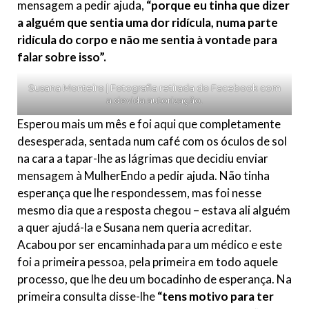
mensagem a pedir ajuda,
“porque eu tinha que dizer
a alguém que sentia uma dor ridícula, numa parte
ridícula do corpo e não me sentia à vontade para
falar sobre isso”.
Susana Monteiro | Fotografia retirada do Facebook com
a devida autorização.
Esperou mais um mês e foi aqui que completamente
desesperada, sentada num café com os óculos de sol
na cara a tapar-lhe as lágrimas que decidiu enviar
mensagem à MulherEndo a pedir ajuda. Não tinha
esperança que lhe respondessem, mas foi nesse
mesmo dia que a resposta chegou – estava ali alguém
a quer ajudá-la e Susana nem queria acreditar.
Acabou por ser encaminhada para um médico e este
foi a primeira pessoa, pela primeira em todo aquele
processo, que lhe deu um bocadinho de esperança. Na
primeira consulta disse-lhe
“tens motivo para ter