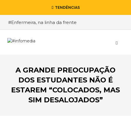
TENDÊNCIAS
#Enfermeira, na linha da frente
#Enfermeiro, mas na retaguarda
#Viver a Covid entre Itália e o Brasil
#De Madrid ao Rio de Janeiro, a procura pela
segurança
A GRANDE PREOCUPAÇÃO
#O relato de um motorista de pesados, a história
de quem anda cá e lá
DOS ESTUDANTES NÃO É
ESTAREM “COLOCADOS, MAS
SIM DESALOJADOS”
VOLTAR