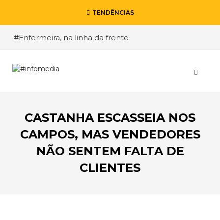
TENDÊNCIAS
#Enfermeira, na linha da frente
#Enfermeiro, mas na retaguarda
#Viver a Covid entre Itália e o Brasil
#De Madrid ao Rio de Janeiro, a procura pela
segurança
CASTANHA ESCASSEIA NOS
#O relato de um motorista de pesados, a história
de quem anda cá e lá
CAMPOS, MAS VENDEDORES
NÃO SENTEM FALTA DE
CLIENTES
VOLTAR