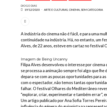
DIOGO DIAS
19/12/2020
ARTE E CULTURAS
CINEMA
SEM CATEGORIA
A indústria do cinema não é fácil, e para uma m
continuidade na indústria. Há, no entanto, um fes
Alves, de 22 anos, esteve em cartaz no festival 
Imagem de Being Uncanny
Filipa Alves desenvolveu o interesse por cinema
se processa a animação sempre foi algo que lhe 
depara-se com as poucas oportunidades para as
com o espectador, não temos tantas oportunidade
falhar. O festival Olhares do Mediterrâneo reve
“explorar, criar, experimentar e também errar”, exp
Um artigo publicado por Ana Sofia Torres Perei
influência do género do guionista na representaç