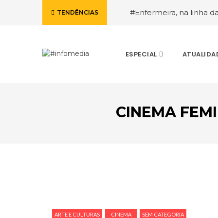
#Enfermeira, na linha d
TENDÊNCIAS
de Janeiro, a procura pe
ESPECIAL
ATUALIDA
CINEMA FEM
VOLTAR
ARTE E CULTURAS
CINEMA
SEM CATEGORIA