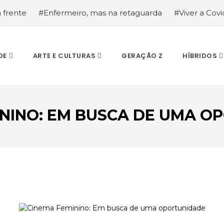
a frente
#Enfermeiro, mas na retaguarda
#Viver a Covid
la segurança
#O relato de um motorista de pesados, a hi
DE
ARTE E CULTURAS
GERAÇÃO Z
HÍBRIDOS
ININO: EM BUSCA DE UMA O
ESCREVA O QUE PROCURA E PRIMA ENTER