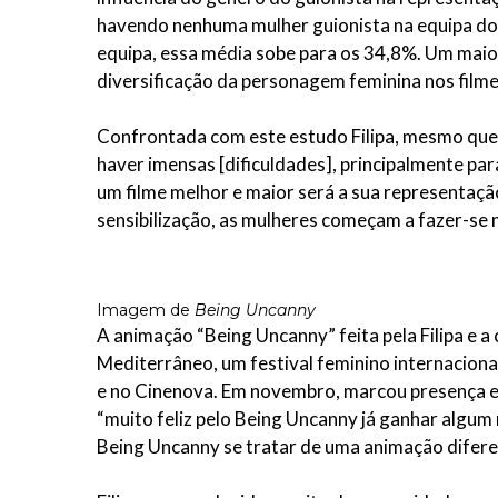
havendo nenhuma mulher guionista na equipa do 
equipa, essa média sobe para os 34,8%. Um maio
diversificação da personagem feminina nos film
Confrontada com este estudo Filipa, mesmo que n
haver imensas [dificuldades], principalmente p
um filme melhor e maior será a sua representação
sensibilização, as mulheres começam a fazer-se n
Imagem de
Being Uncanny
A animação “Being Uncanny” feita pela Filipa e a
Mediterrâneo, um festival feminino internacional
e no Cinenova. Em novembro, marcou presença em 
“muito feliz pelo Being Uncanny já ganhar algu
Being Uncanny se tratar de uma animação difere