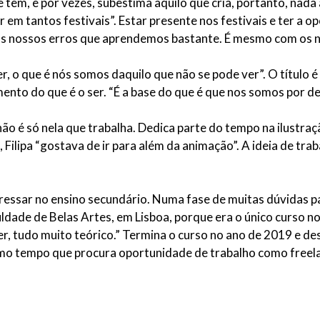
tem, e por vezes, subestima aquilo que cria, portanto, nada 
par em tantos festivais”. Estar presente nos festivais e ter a 
 os nossos erros que aprendemos bastante. É mesmo com os 
r, o que é nós somos daquilo que não se pode ver”. O título é
to do que é o ser. “É a base do que é que nos somos por den
ão é só nela que trabalha. Dedica parte do tempo na ilustraçã
, Filipa “gostava de ir para além da animação”. A ideia de tr
ssar no ensino secundário. Numa fase de muitas dúvidas para
uldade de Belas Artes, em Lisboa, porque era o único curso n
r, tudo muito teórico.” Termina o curso no ano de 2019 e des
mo tempo que procura oportunidade de trabalho como freela