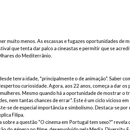
ulher muito menos. As escassas e fugazes oportunidades de mo
tival que tenta dar palco a cineastas e permitir que se acred
Olhares do Mediterrânio.
 desde tenra idade, “principalmente o de animação”. Saber 
despertou curiosidade. Agora, aos 22 anos, começa a dar os
 mulheres. Mesmo quando há a oportunidade de mostrar o tr
s, nem tantas chances de errar”. Este é um ciclo vicioso e
ste-se de especial importância e simbolismo. Destaca-se por
lica Filipa.
ra sobre a questão “O cinema em Portugal tem sexo?” revela
ão do género no filme, desenvolvido pela Media, Diversity &