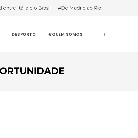
 entre Itália e o Brasil
#De Madrid ao Rio
stória de quem anda cá e lá
DESPORTO
#QUEM SOMOS
PORTUNIDADE