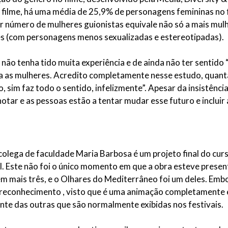
filme, há uma média de 25,9% de personagens femininas no 
r número de mulheres guionistas equivale não só a mais mul
es (com personagens menos sexualizadas e estereotipadas).
ão tenha tido muita experiência e de ainda não ter sentido 
ara as mulheres. Acredito completamente nesse estudo, quan
, sim faz todo o sentido, infelizmente”. Apesar da insistênci
otar e as pessoas estão a tentar mudar esse futuro e incluir 
 colega de faculdade Maria Barbosa é um projeto final do cur
. Este não foi o único momento em que a obra esteve presente 
mais três, e o Olhares do Mediterrâneo foi um deles. Embora
m reconhecimento , visto que é uma animação completamente
nte das outras que são normalmente exibidas nos festivais.