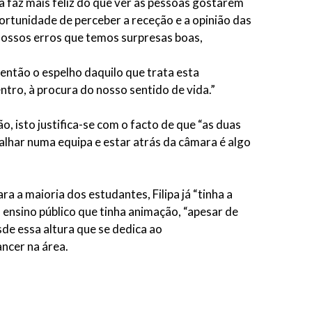
a faz mais feliz do que ver as pessoas gostarem
oportunidade de perceber a receção e a opinião das
nossos erros que temos surpresas boas,
 então o espelho daquilo que trata esta
tro, à procura do nosso sentido de vida.”
o, isto justifica-se com o facto de que “as duas
abalhar numa equipa e estar atrás da câmara é algo
 a maioria dos estudantes, Filipa já “tinha a
o ensino público que tinha animação, “apesar de
de essa altura que se dedica ao
ncer na área.