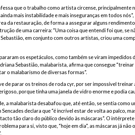
fessa que o trabalho como artista circense, principalmente 
 ainda mais instabilidade e mais inseguranças em todos nós”
área da restauração, de forma a assegurar alguns rendimentos
rução de uma carreira: “Uma coisa que entendi foi que, se n
a Sebastião, em conjunto com outros artistas, criou uma co
 pararam os espetáculos, como também se viram impedidos de 
driana Sebastião, malabarista, afirma que consegue “treinar
utar o malabarismo de diversas formas”.
de parar os treinos de roda cyr, por ser impossível treinar a
erigoso, porque tinha uma janela de vidro enorme e podia ca
e, a malabarista desabafou que, até então, se sentia como u
n Sencades declara que “é incrível estar de volta ao palco, m
tacto tão claro do público devido às máscaras”. O intérprete
blema para si, visto que, “hoje em dia”, as máscaras já não o
.