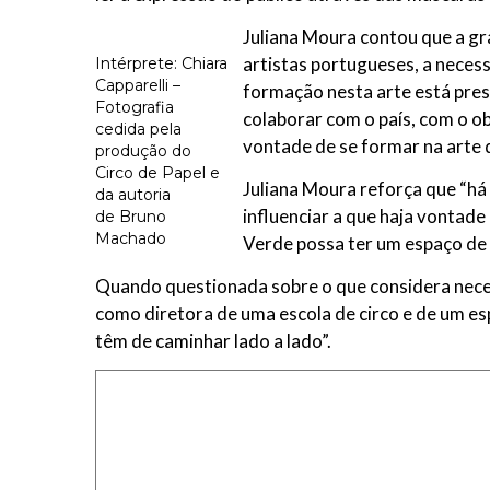
Juliana Moura contou que a gra
artistas portugueses, a neces
Intérprete: Chiara
Capparelli –
formação nesta arte está pres
Fotografia
colaborar com o país, com o ob
cedida pela
vontade de se formar na arte 
produção do
Circo de Papel e
Juliana Moura reforça que “há
da autoria
influenciar a que haja vontade
de Bruno
Machado
Verde possa ter um espaço de r
Quando questionada sobre o que considera necess
como diretora de uma escola de circo e de um espe
têm de caminhar lado a lado”.