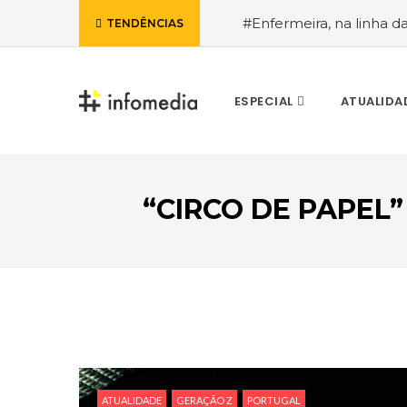
#Enfermeira, na linha d
TENDÊNCIAS
de Janeiro, a procura pe
ESPECIAL
ATUALIDA
“CIRCO DE PAPEL”
VOLTAR
ATUALIDADE
GERAÇÃO Z
PORTUGAL