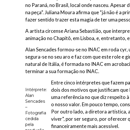
no Paraná, no Brasil, local onde nasceu. Apesar de
na peça”. Juliana Moura afirma que “já não é a p
fazer sentido trazer esta magia de ter uma pess
A artista circense Ariana Sebastião, que interpr
animação no Chapitô, em Lisboa, e, entretanto, 
Alan Sencades formou-se no INAC em roda cyr, um 
segura-se no seu aro e faz com que este role e g
natural de Itália, é formada no INAC em acrobacia
terminar a sua formação no INAC.
Entre cinco intérpretes que fazem p
dois dos motivos que justificam que 
Intérprete:
Alan
uma referência no que diz respeito 
Sencades
o nosso valor. Em pouco tempo, cons
–
Por outro lado, a diretora artística
Fotografia
viver”, por ser seguro, por oferece
cedida
pela
financeiramente mais acessível.