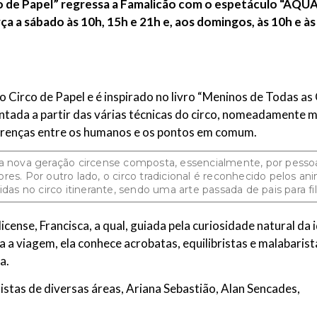
o de Papel” regressa a Famalicão com o espetáculo “AQUAR
ça a sábado às 10h, 15h e 21h e, aos domingos, às 10h e às
Circo de Papel e é inspirado no livro “Meninos de Todas as 
ontada a partir das várias técnicas do circo, nomeadamente
iferenças entre os humanos e os pontos em comum.
 a nova geração circense composta, essencialmente, por pess
res. Por outro lado, o circo tradicional é reconhecido pelos a
idas no circo itinerante, sendo uma arte passada de pais para fi
ense, Francisca, a qual, guiada pela curiosidade natural da
 a viagem, ela conhece acrobatas, equilibristas e malabaris
a.
istas de diversas áreas, Ariana Sebastião, Alan Sencades,