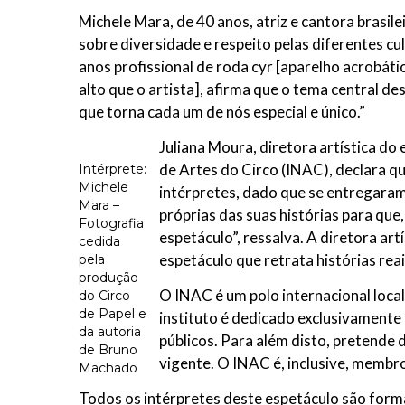
Michele Mara, de 40 anos, atriz e cantora brasil
sobre diversidade e respeito pelas diferentes cu
anos profissional de roda cyr [aparelho acrobáti
alto que o artista], afirma que o tema central de
que torna cada um de nós especial e único.”
Juliana Moura, diretora artística do
de Artes do Circo (INAC), declara qu
Intérprete:
Michele
intérpretes, dado que se entregaram
Mara –
próprias das suas histórias para q
Fotografia
espetáculo”, ressalva. A diretora ar
cedida
espetáculo que retrata histórias reai
pela
produção
O INAC é um polo internacional local
do Circo
de Papel e
instituto é dedicado exclusivamente à
da autoria
públicos. Para além disto, pretende
de Bruno
vigente. O INAC é, inclusive, membr
Machado
Todos os intérpretes deste espetáculo são for