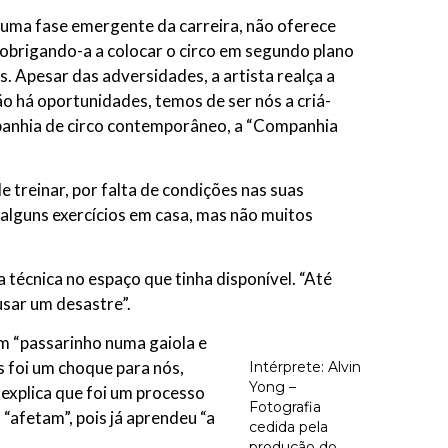
numa fase emergente da carreira, não oferece
, obrigando-a a colocar o circo em segundo plano
. Apesar das adversidades, a artista realça a
ão há oportunidades, temos de ser nós a criá-
mpanhia de circo contemporâneo, a “Companhia
treinar, por falta de condições nas suas
 alguns exercícios em casa, mas não muitos
 técnica no espaço que tinha disponível. “Até
usar um desastre”.
m “passarinho numa gaiola e
as foi um choque para nós,
Intérprete: Alvin
Yong –
 explica que foi um processo
Fotografia
 “afetam”, pois já aprendeu “a
cedida pela
produção do