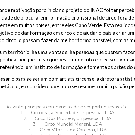
nde motivação para iniciar o projeto do INAC foi ter percebi
sidade de procurarem formação profissional de circo fora de
ente em muitos países, entre eles Cabo Verde. Esta realidad
jetivo de dar formação em circo e de ajudar o país a criar u
do circo, o possam fazer da melhor forma possível, com as m
 um território, há uma vontade, há pessoas que querem fazer 
 política, porque é isso que neste momento é preciso – vonta
eferência, um instituto de formação e fomente as artes do c
ário para se ser um bom artista circense, a diretora artíst
táculo, eu considero que tudo se resume a muita paixão pelo 
As vinte principais companhias de circo portuguesas são:
1. Circopraça, Sociedade Unipessoal, LDA
2. Circo Dos Protões, Unipessoal, LDA
3. Circo Mundial Mariani, LDA
4. Circo Vítor Hugo Cardinali, LDA