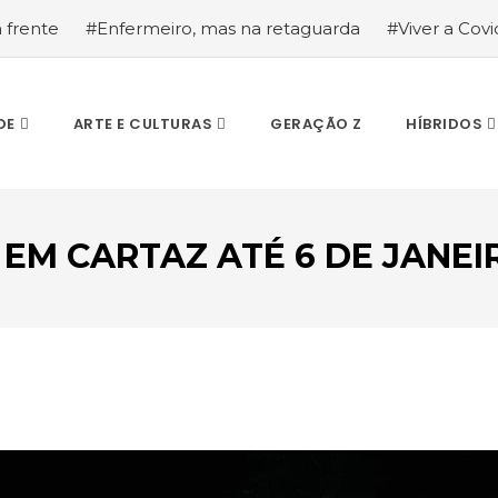
a frente
#Enfermeiro, mas na retaguarda
#Viver a Covid
la segurança
#O relato de um motorista de pesados, a hi
DE
ARTE E CULTURAS
GERAÇÃO Z
HÍBRIDOS
 EM CARTAZ ATÉ 6 DE JANE
ESCREVA O QUE PROCURA E PRIMA ENTER