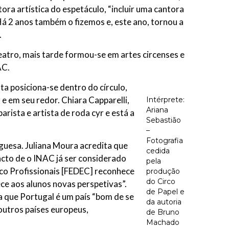
etora artística do espetáculo, “incluir uma cantora
 Há 2 anos também o fizemos e, este ano, tornou a
.
teatro, mais tarde formou-se em artes circenses e
AC.
ta posiciona-se dentro do círculo,
e em seu redor. Chiara Capparelli,
Intérprete:
Ariana
arista e artista de roda cyr e está a
Sebastião
–
Fotografia
guesa. Juliana Moura acredita que
cedida
facto de o INAC já ser considerado
pela
rco Profissionais [FEDEC] reconhece
produção
do Circo
ce aos alunos novas perspetivas”.
de Papel e
a que Portugal é um país “bom de se
da autoria
outros países europeus,
de Bruno
Machado