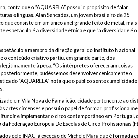
eira, conta que o “AQUARELA” possui o propósito de falar
lturas e línguas. Alan Sencades, um jovem brasileiro de 25
co que consiste em um único anel grande feito de metal, mais
ste espetáculo é a diversidade étnica e que “a diversidade é o
 espetáculo e membro da direção geral do Instituto Nacional
e o conteúdo criativo partiu, em grande parte, dos
 legitimamente à peça. “Os intérpretes ofereceram coisas
ue, posteriormente, pudéssemos desenvolver cenicamente o
tística do “AQUARELA” nota que o público sente cumplicidade
s.
izado em Vila Nova de Famalicão, cidade pertencente ao dist
s artes circenses e possui o papel de formar, profissionalmen
 difundir e implementar o circo contemporâneo em Portugal, 
o da Federação Europeia De Escolas de Circo Profissionais (
mados pelo INAC, à exceção de Michele Mara que é formada e