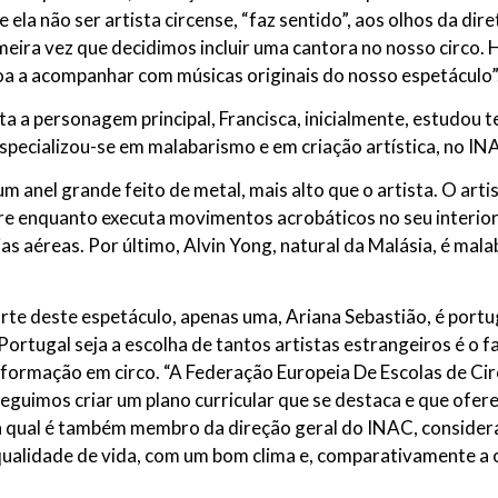
 ela não ser artista circense, “faz sentido”, aos olhos da dir
rimeira vez que decidimos incluir uma cantora no nosso circo.
oa a acompanhar com músicas originais do nosso espetáculo”
eta a personagem principal, Francisca, inicialmente, estudou 
especializou-se em malabarismo e em criação artística, no IN
anel grande feito de metal, mais alto que o artista. O artis
ire enquanto executa movimentos acrobáticos no seu interior 
s aéreas. Por último, Alvin Yong, natural da Malásia, é malab
arte deste espetáculo, apenas uma, Ariana Sebastião, é portu
Portugal seja a escolha de tantos artistas estrangeiros é o 
à formação em circo. “A Federação Europeia De Escolas de Ci
eguimos criar um plano curricular que se destaca e que ofere
, a qual é também membro da direção geral do INAC, consider
r qualidade de vida, com um bom clima e, comparativamente a 