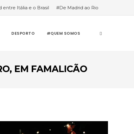
 entre Itália e o Brasil
#De Madrid ao Rio
stória de quem anda cá e lá
DESPORTO
#QUEM SOMOS
IRO, EM FAMALICÃO