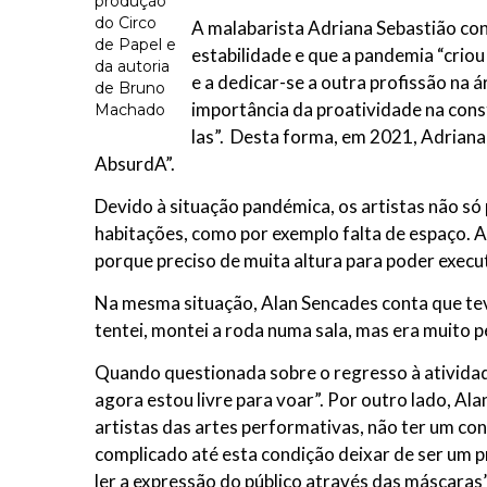
produção
do Circo
A malabarista Adriana Sebastião con
de Papel e
estabilidade e que a pandemia “criou
da autoria
e a dedicar-se a outra profissão na 
de Bruno
importância da proatividade na const
Machado
las”. Desta forma, em 2021, Adrian
AbsurdA”.
Devido à situação pandémica, os artistas não só
habitações, como por exemplo falta de espaço. A
porque preciso de muita altura para poder exec
Na mesma situação, Alan Sencades conta que teve 
tentei, montei a roda numa sala, mas era muito p
Quando questionada sobre o regresso à atividad
agora estou livre para voar”. Por outro lado, Ala
artistas das artes performativas, não ter um con
complicado até esta condição deixar de ser um pro
ler a expressão do público através das máscaras”