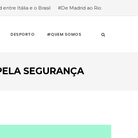
 entre Itália e o Brasil
#De Madrid ao Rio
stória de quem anda cá e lá
DESPORTO
#QUEM SOMOS
 PELA SEGURANÇA