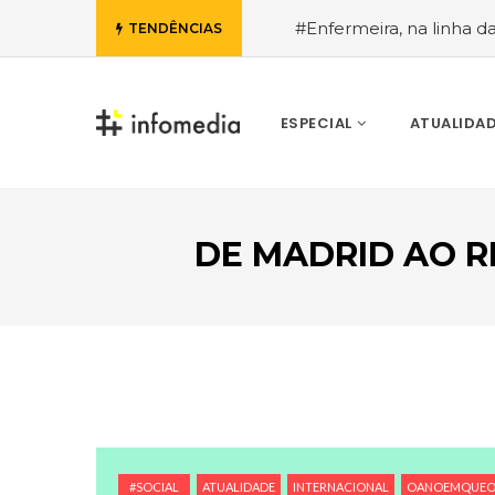
#Enfermeira, na linha d
TENDÊNCIAS
de Janeiro, a procura pe
ESPECIAL
ATUALIDA
DE MADRID AO R
VOLTAR
#SOCIAL
ATUALIDADE
INTERNACIONAL
OANOEMQUEO