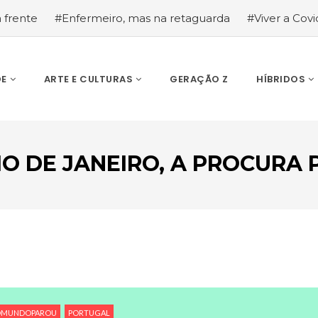
a frente
#Enfermeiro, mas na retaguarda
#Viver a Covid
la segurança
#O relato de um motorista de pesados, a hi
DE
ARTE E CULTURAS
GERAÇÃO Z
HÍBRIDOS
IO DE JANEIRO, A PROCURA
ESCREVA O QUE PROCURA E PRIMA ENTER
MUNDOPAROU
PORTUGAL