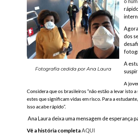
o núm
rápid
intern
Agora 
dos se
desaf
fotog
A est
Fotografia cedida por Ana Laura
suspir
A jove
Considera que os brasileiros “não estão a levar isto
estes que significam vidas em risco. Para a estudan
isso acabe rápido”.
Ana Laura deixa uma mensagem de esperança par
Vê a história completa
AQUI