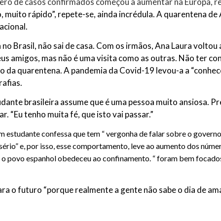
ero de casos confirmados começou a aumentar na Europa, regr
o, muito rápido”, repete-se, ainda incrédula. A quarentena 
acional.
no Brasil, não sai de casa. Com os irmãos, Ana Laura voltou 
us amigos, mas não é uma visita como as outras. Não ter co
io da quarentena. A pandemia da Covid-19 levou-a a “conhec
rafias.
udante brasileira assume que é uma pessoa muito ansiosa. 
ar. “Eu tenho muita fé, que isto vai passar.”
m estudante confessa que tem “ vergonha de falar sobre o governo 
 a sério” e, por isso, esse comportamento, leve ao aumento dos núm
te, o povo espanhol obedeceu ao confinamento. “ foram bem focado
a o futuro “porque realmente a gente não sabe o dia de am