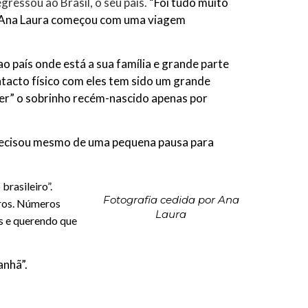
essou ao Brasil, o seu país.
“Foi tudo muito
de Ana Laura começou com uma viagem
ao país onde está a sua família e grande parte
ntacto físico com eles tem sido um grande
er” o sobrinho recém-nascido apenas por
Precisou mesmo de uma pequena pausa para
brasileiro”.
Fotografia cedida por Ana
eros. Números
Laura
s e querendo que
anhã”.