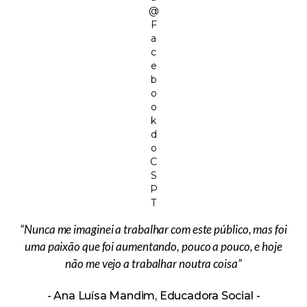
@
F
a
c
e
b
o
o
k
d
o
C
S
P
T
“Nunca me imaginei a trabalhar com este público, mas foi
uma paixão que foi aumentando, pouco a pouco, e hoje
não me vejo a trabalhar noutra coisa”
Ana Luísa Mandim, Educadora Social