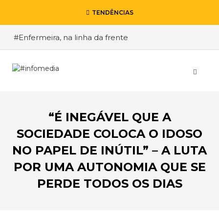
TENDÊNCIAS
#Enfermeira, na linha da frente
#Enfermeiro, mas na retaguarda
#Viver a Covid entre Itália e o Brasil
#De Madrid ao Rio de Janeiro, a procura pela
segurança
“É INEGÁVEL QUE A
#O relato de um motorista de pesados, a história
de quem anda cá e lá
SOCIEDADE COLOCA O IDOSO
NO PAPEL DE INÚTIL” – A LUTA
POR UMA AUTONOMIA QUE SE
PERDE TODOS OS DIAS
VOLTAR