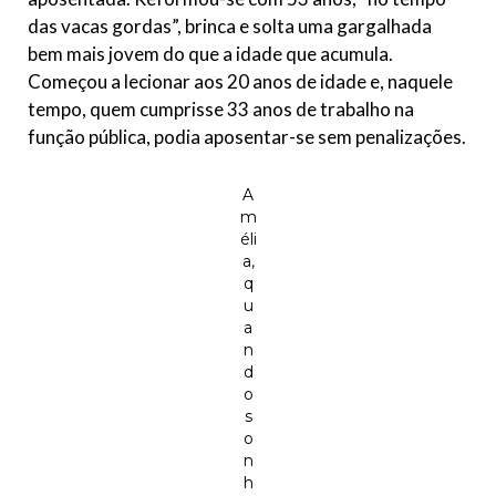
das vacas gordas”, brinca e solta uma gargalhada
bem mais jovem do que a idade que acumula.
Começou a lecionar aos 20 anos de idade e, naquele
tempo, quem cumprisse 33 anos de trabalho na
função pública, podia aposentar-se sem penalizações.
A
m
éli
a,
q
u
a
n
d
o
s
o
n
h