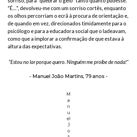
sorriso, para “quebrar o gelo” tanto quanto pudesse.
“É…”, devolveu-me com um sorriso cortês, enquanto
os olhos percorriam o ecrã à procura de orientação e,
de quando em vez, direcionados timidamente para o
psicólogo e para a educadora social que o ladeavam,
como que a implorar a confirmação de que estava à
altura das expectativas.
“Estou no lar porque quero. Ninguém me proíbe de nada!”
Manuel João Martins, 79 anos
M
a
n
u
el
J
o