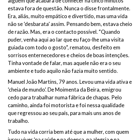
alguém que acabara de conhecer há cinco minutos
estava fora de questão. Nunca o disse frontalmente.
Era, aliás, muito empático e divertido, mas uma vida
não se ‘desbarata’ assim. Pensando bem, estava cheio
de razão. Mas, era o contacto possível. “Quando
puder, venha aqui ao lar que eu faço-lhe uma visita
guiada com todo o gosto”, rematou, desfeito em
sorrisos enternecedores e cheios de boas intenções.
Tinha vontade de falar, mas aquele não era o seu
ambiente e tudo aquilo não fazia muito sentido.
Manuel João Martins, 79 anos. Levou uma vida ativa e
‘cheia de mundo’. De Moimenta da Beira, emigrou
cedo para trabalhar numa fábrica de chapas. Pelo
caminho, ainda foi motorista e foi nessa qualidade
que regressou ao seu país, para mais uns anos de
trabalho.
Tudo na vida corria bem até que a mulher, com quem
jurou viver ‘na saúde e na doença, na alegria e na