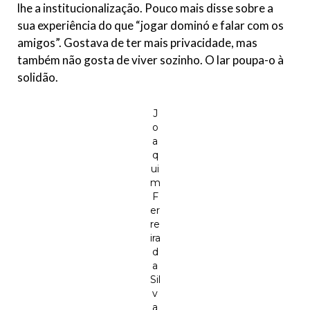
lhe a institucionalização. Pouco mais disse sobre a
sua experiência do que “jogar dominó e falar com os
amigos”. Gostava de ter mais privacidade, mas
também não gosta de viver sozinho. O lar poupa-o à
solidão.
J
o
a
q
ui
m
F
er
re
ira
d
a
Sil
v
a