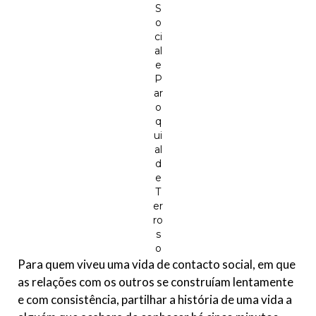
S
o
ci
al
e
P
ar
o
q
ui
al
d
e
T
er
ro
s
o
Para quem viveu uma vida de contacto social, em que
as relações com os outros se construíam lentamente
e com consistência, partilhar a história de uma vida a