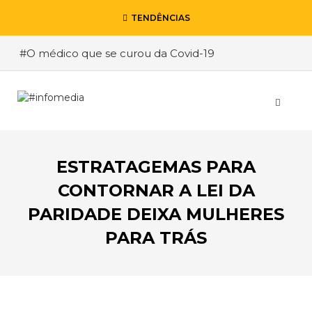
TENDÊNCIAS
#O médico que se curou da Covid-19
#Uma experiência de ERASMUS moldada pelo
vírus
#Isolado dos pais dentro da própria casa
#A insegurança num país dito pacífico
ESTRATAGEMAS PARA
#Em casa, pelo bem comum
CONTORNAR A LEI DA
PARIDADE DEIXA MULHERES
PARA TRÁS
VOLTAR