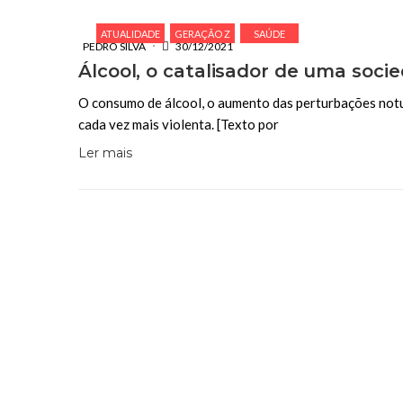
ATUALIDADE
GERAÇÃO Z
SAÚDE
PEDRO SILVA
30/12/2021
Álcool, o catalisador de uma soci
O consumo de álcool, o aumento das perturbações notur
cada vez mais violenta. [Texto por
Ler mais