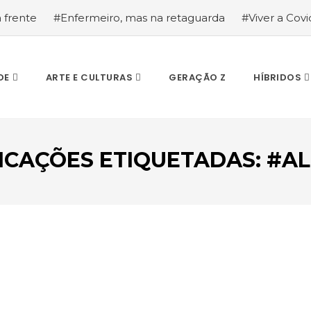
a frente
#Enfermeiro, mas na retaguarda
#Viver a Covid
la segurança
#O relato de um motorista de pesados, a hi
DE
ARTE E CULTURAS
GERAÇÃO Z
HÍBRIDOS
ICAÇÕES ETIQUETADAS: #A
ESCREVA O QUE PROCURA E PRIMA ENTER