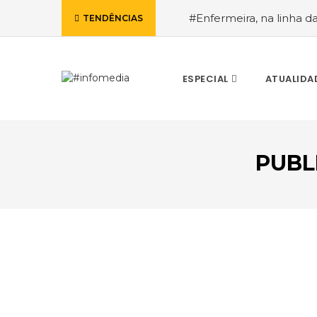
#Enfermeira, na linha d
TENDÊNCIAS
de Janeiro, a procura pe
ESPECIAL
ATUALIDA
PUBL
VOLTAR