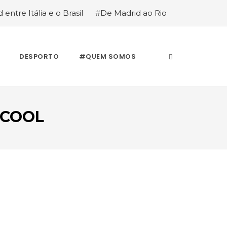
 entre Itália e o Brasil
#De Madrid ao Rio
stória de quem anda cá e lá
DESPORTO
#QUEM SOMOS
LCOOL