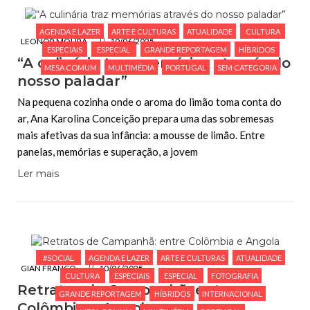
AGENDA E LAZER
ARTE E CULTURAS
ATUALIDADE
CULTURA
LEONOR MOURA
10/06/2025
ESPECIAIS
ESPECIAL
GRANDE REPORTAGEM
HÍBRIDOS
“A culinária traz memórias através do
MESA COMUM
MULTIMÉDIA
PORTUGAL
SEM CATEGORIA
nosso paladar”
Na pequena cozinha onde o aroma do limão toma conta do
ar, Ana Karolina Conceição prepara uma das sobremesas
mais afetivas da sua infância: a mousse de limão. Entre
panelas, memórias e superação, a jovem
Ler mais
#SOCIAL
AGENDA E LAZER
ARTE E CULTURAS
ATUALIDADE
GIAN FRANCO
10/06/2025
CULTURA
ESPECIAIS
ESPECIAL
FOTOGRAFIA
Retratos de Campanhã: entre
GRANDE REPORTAGEM
HÍBRIDOS
INTERNACIONAL
Colômbia e Angola