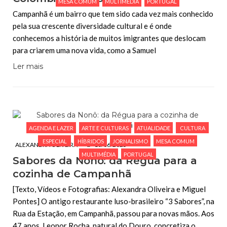
MESA COMUM
MULTIMÉDIA
PORTUGAL
Campanhã é um bairro que tem sido cada vez mais conhecido
pela sua crescente diversidade cultural e é onde
conhecemos a história de muitos imigrantes que deslocam
para criarem uma nova vida, como a Samuel
Ler mais
AGENDA E LAZER
ARTE E CULTURAS
ATUALIDADE
CULTURA
ESPECIAL
HÍBRIDOS
JORNALISMO
MESA COMUM
ALEXANDRA OLIVEIRA
10/06/2025
MULTIMÉDIA
PORTUGAL
Sabores da Nonô: da Régua para a
cozinha de Campanhã
[Texto, Vídeos e Fotografias: Alexandra Oliveira e Miguel
Pontes] O antigo restaurante luso-brasileiro “3 Sabores”, na
Rua da Estação, em Campanhã, passou para novas mãos. Aos
47 anos, Leonor Rocha, natural do Douro, concretiza o