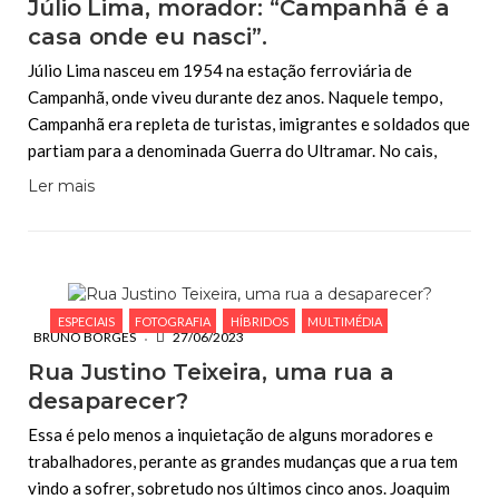
Júlio Lima, morador: “Campanhã é a
casa onde eu nasci”.
Júlio Lima nasceu em 1954 na estação ferroviária de
Campanhã, onde viveu durante dez anos. Naquele tempo,
Campanhã era repleta de turistas, imigrantes e soldados que
partiam para a denominada Guerra do Ultramar. No cais,
Ler mais
ESPECIAIS
FOTOGRAFIA
HÍBRIDOS
MULTIMÉDIA
BRUNO BORGES
27/06/2023
Rua Justino Teixeira, uma rua a
desaparecer?
Essa é pelo menos a inquietação de alguns moradores e
trabalhadores, perante as grandes mudanças que a rua tem
vindo a sofrer, sobretudo nos últimos cinco anos. Joaquim