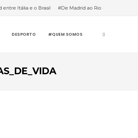
 entre Itália e o Brasil
#De Madrid ao Rio
stória de quem anda cá e lá
DESPORTO
#QUEM SOMOS
AS_DE_VIDA