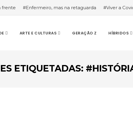
a frente
#Enfermeiro, mas na retaguarda
#Viver a Covid
la segurança
#O relato de um motorista de pesados, a hi
DE
ARTE E CULTURAS
GERAÇÃO Z
HÍBRIDOS
ES ETIQUETADAS: #HISTÓRI
ESCREVA O QUE PROCURA E PRIMA ENTER