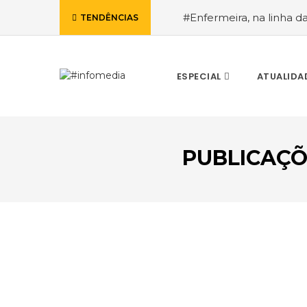
#Enfermeira, na linha d
TENDÊNCIAS
de Janeiro, a procura pe
ESPECIAL
ATUALIDA
PUBLICAÇÕ
VOLTAR