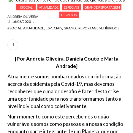
ESCREVA O QUE PROCURA E PRIMA ENTER
#SOCIAL
ATUALIDADE
ESPECIAIS
GRANDE REPORTAGEM
HÍBRIDOS
ANDREIA OLIVEIRA
16/06/2020
#SOCIAL
ATUALIDADE
ESPECIAIS
GRANDE REPORTAGEM
HÍBRIDOS
[Por Andreia Oliveira, Daniela Couto e Marta
Andrade]
Atualmente somos bombardeados com informação
acerca da epidemia pela Covid-19, mas devemos
reconhecer que o maior desafio é fazer desta crise
uma oportunidade para nos transformamos tanto a
nível individual como coletivamente.
Num momento como este percebemos o quão
vulneráveis somos como pessoas e a nossa condição
enquanto parte integrante de um Planeta, que por