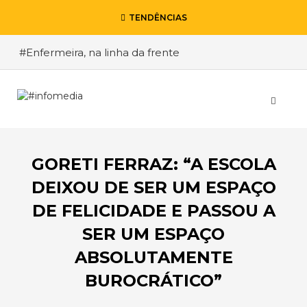
TENDÊNCIAS
#Enfermeira, na linha da frente
#Enfermeiro, mas na retaguarda
#Viver a Covid entre Itália e o Brasil
#De Madrid ao Rio de Janeiro, a procura pela
segurança
GORETI FERRAZ: “A ESCOLA
#O relato de um motorista de pesados, a história
de quem anda cá e lá
DEIXOU DE SER UM ESPAÇO
DE FELICIDADE E PASSOU A
SER UM ESPAÇO
ABSOLUTAMENTE
BUROCRÁTICO”