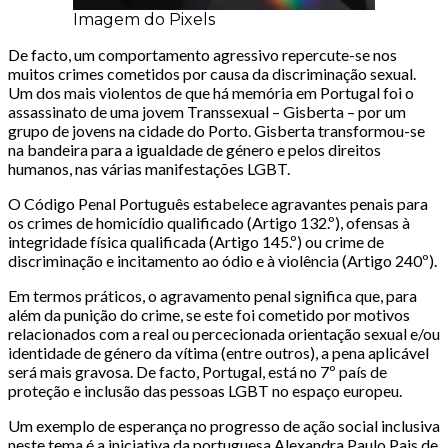
Imagem do Pixels
De facto, um comportamento agressivo repercute-se nos
muitos crimes cometidos por causa da discriminação sexual.
Um dos mais violentos de que há memória em Portugal foi o
assassinato de uma jovem Transsexual – Gisberta – por um
grupo de jovens na cidade do Porto. Gisberta transformou-se
na bandeira para a igualdade de género e pelos direitos
humanos, nas várias manifestações LGBT.
O Código Penal Português estabelece agravantes penais para
os crimes de homicídio qualificado (Artigo 132.º), ofensas à
integridade física qualificada (Artigo 145.º) ou crime de
discriminação e incitamento ao ódio e à violência (Artigo 240º).
Em termos práticos, o agravamento penal significa que, para
além da punição do crime, se este foi cometido por motivos
relacionados com a real ou percecionada orientação sexual e/ou
identidade de género da vítima (entre outros), a pena aplicável
será mais gravosa. De facto, Portugal, está no 7º país de
proteção e inclusão das pessoas LGBT no espaço europeu.
Um exemplo de esperança no progresso de ação social inclusiva
neste tema é a iniciativa da portuguesa Alexandra Paulo Pais de