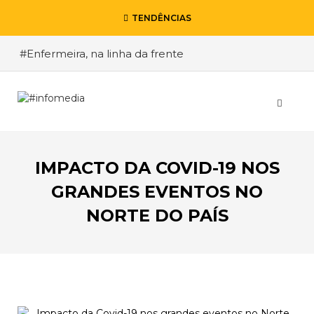
TENDÊNCIAS
#Enfermeira, na linha da frente
#Enfermeiro, mas na retaguarda
#Viver a Covid entre Itália e o Brasil
#De Madrid ao Rio de Janeiro, a procura pela
segurança
IMPACTO DA COVID-19 NOS
#O relato de um motorista de pesados, a história
de quem anda cá e lá
GRANDES EVENTOS NO
NORTE DO PAÍS
VOLTAR