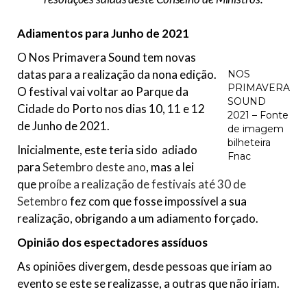
Adiamentos para Junho de 2021
O Nos Primavera Sound tem novas
datas para a realização da nona edição.
NOS
PRIMAVERA
O festival vai voltar ao Parque da
SOUND
Cidade do Porto nos dias 10, 11 e 12
2021 – Fonte
de Junho de 2021.
de imagem
bilheteira
Inicialmente, este teria sido adiado
Fnac
para
Setembro deste ano
, mas a lei
que
proíbe a realização de festivais até 30 de
Setembro
fez com que fosse impossível a sua
realização, obrigando a um adiamento forçado.
Opinião dos espectadores assíduos
As opiniões divergem, desde pessoas que iriam ao
evento se este se realizasse, a outras que não iriam.