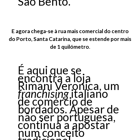
São Bento.
E agora chega-se à rua mais comercial do centro
do Porto, Santa Catarina, que se estende por mais
de 1 quilómetro
.
É aqui que se
encontra a loja
Rimani Veronica, um
franchising
italiano
de comércio de
bordados. Apesar de
não ser portuguesa,
continua a apostar
num conceito