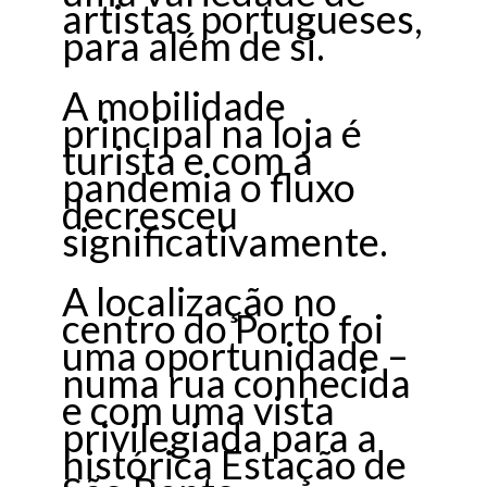
artistas portugueses,
para além de si.
A mobilidade
principal na loja é
turista e com a
pandemia o fluxo
decresceu
significativamente.
A localização no
centro do Porto foi
uma oportunidade –
numa rua conhecida
e com uma vista
privilegiada para a
histórica Estação de