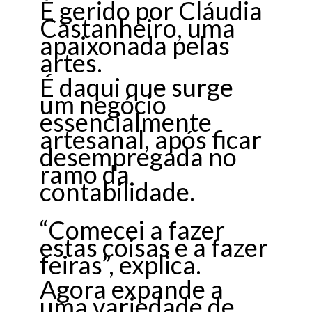
É gerido por Cláudia
Castanheiro, uma
apaixonada pelas
artes.
É daqui que surge
um negócio
essencialmente
artesanal, após ficar
desempregada no
ramo da
contabilidade.
“Comecei a fazer
estas coisas e a fazer
feiras”, explica.
Agora expande a
uma variedade de