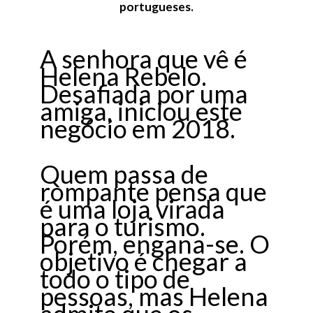
portugueses.
A senhora que vê é
Helena Rebelo.
Desafiada por uma
amiga, iniciou este
negócio em 2018.
Quem passa de
rompante pensa que
é uma loja virada
para o turismo.
Porém, engana-se. O
objetivo é chegar a
todo o tipo de
pessoas, mas Helena