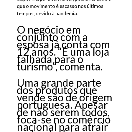
que o movimento é escasso nos últimos
tempos, devido à pandemia.
O negócio em
conjunto com a
esposa já conta com
12 anos. “É uma loja
talhada para o
turismo”, comenta.
Uma grande parte
dos produtos que
vende são de origem
portuguesa. Apesar
de não serem todos,
foca-se no comércio
nacional para atrair