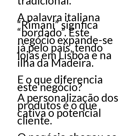
tradicional.
A palavra italiana
“Rimani” signfica
“bordado”. Este
negócio expande-se
já pelo país, tendo
lojas em Lisboa e na
ilha da Madeira.
E o que diferencia
este negócio?
A personalização dos
produtos é o que
cativa o potencial
cliente.