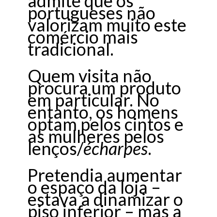
admite que os
portugueses não
valorizam muito este
comércio mais
tradicional.
Quem visita não
procura um produto
em particular. No
entanto, os homens
optam pelos cintos e
as mulheres pelos
lenços/
écharpes
.
Pretendia aumentar
o espaço da loja –
estava a dinamizar o
piso inferior – mas a