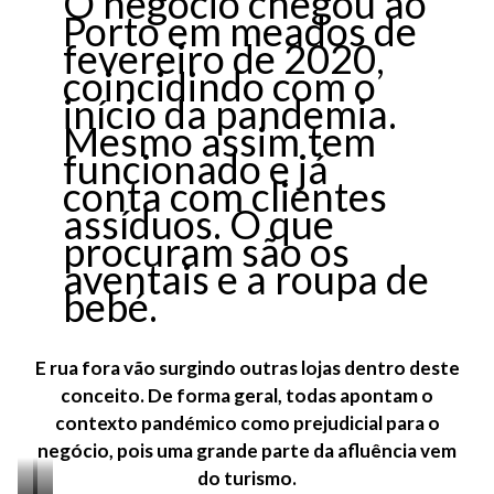
O negócio chegou ao
Porto em meados de
fevereiro de 2020,
coincidindo com o
início da pandemia.
Mesmo assim tem
funcionado e já
conta com clientes
assíduos. O que
procuram são os
aventais e a roupa de
bebé.
E rua fora vão surgindo outras lojas dentro deste
conceito. De forma geral, todas apontam o
contexto pandémico como prejudicial para o
negócio,
pois uma grande parte da afluência vem
do turismo.