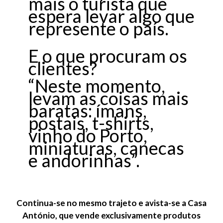
mais o turista que
espera levar algo que
represente o país.
E o que procuram os
clientes?
“Neste momento,
levam as coisas mais
baratas: ímans,
postais, t-shirts,
vinho do Porto,
miniaturas, canecas
e andorinhas”.
Continua-se no mesmo trajeto e avista-se a Casa
António, que vende exclusivamente produtos