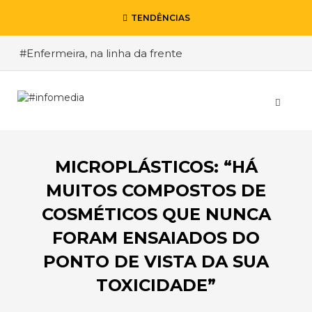
TENDÊNCIAS
#Enfermeira, na linha da frente
#Enfermeiro, mas na retaguarda
#Viver a Covid entre Itália e o Brasil
#De Madrid ao Rio de Janeiro, a procura pela
segurança
MICROPLÁSTICOS: “HÁ
#O relato de um motorista de pesados, a história
de quem anda cá e lá
MUITOS COMPOSTOS DE
COSMÉTICOS QUE NUNCA
FORAM ENSAIADOS DO
PONTO DE VISTA DA SUA
TOXICIDADE”