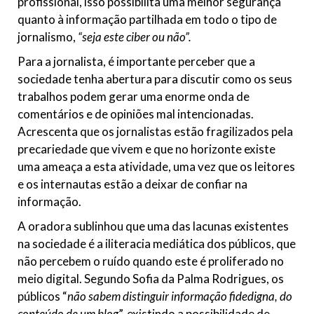
profissional, isso possibilita uma melhor segurança
quanto à informação partilhada em todo o tipo de
jornalismo,
“seja este ciber ou não”.
Para a jornalista, é importante perceber que a
sociedade tenha abertura para discutir como os seus
trabalhos podem gerar uma enorme onda de
comentários e de opiniões mal intencionadas.
Acrescenta que
os jornalistas estão fragilizados pela
precariedade que vivem e que no horizonte existe
uma ameaça a esta atividade, uma vez que os leitores
e os internautas estão a deixar de confiar na
informação.
A oradora sublinhou que uma das lacunas existentes
na sociedade é a iliteracia mediática dos públicos, que
não percebem o ruído quando este é proliferado no
meio digital. Segundo Sofia da Palma Rodrigues, os
públicos “
não sabem distinguir informação fidedigna, do
conteúdo de um blog
”, existindo a possibilidade de