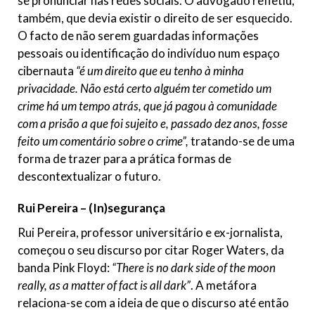
se pronunciar nas redes sociais. O advogado refletiu,
também, que devia existir o direito de ser esquecido.
O facto de não serem guardadas informações
pessoais ou identificação do indivíduo num espaço
cibernauta
“é um direito que eu tenho à minha
privacidade. Não está certo alguém ter cometido um
crime há um tempo atrás, que já pagou à comunidade
com a prisão a que foi sujeito e, passado dez anos, fosse
feito um comentário sobre o crime”,
tratando-se de uma
forma de trazer para a prática formas de
descontextualizar o futuro.
Rui Pereira – (In)segurança
Rui Pereira, professor universitário e ex-jornalista,
começou o seu discurso por citar Roger Waters, da
banda Pink Floyd:
“There is no dark side of the moon
really, as a matter of fact is all dark”
. A metáfora
relaciona-se com a ideia de que o discurso até então