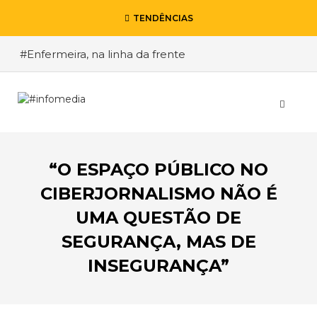
TENDÊNCIAS
#Enfermeira, na linha da frente
#Enfermeiro, mas na retaguarda
#Viver a Covid entre Itália e o Brasil
#De Madrid ao Rio de Janeiro, a procura pela
segurança
“O ESPAÇO PÚBLICO NO
#O relato de um motorista de pesados, a história
de quem anda cá e lá
CIBERJORNALISMO NÃO É
UMA QUESTÃO DE
SEGURANÇA, MAS DE
INSEGURANÇA”
VOLTAR