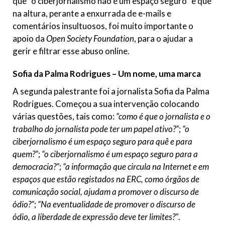
que “o ciberjornalismo não é um espaço seguro” e que
na altura, perante a enxurrada de e-mails e
comentários insultuosos, foi muito importante o
apoio da
Open Society Foundation
, para o ajudar a
gerir e filtrar esse abuso online.
Sofia da Palma Rodrigues – Um nome, uma marca
A segunda palestrante foi a jornalista Sofia da Palma
Rodrigues. Começou a sua intervenção colocando
várias questões, tais como:
“como é que o jornalista e o
trabalho do jornalista pode ter um papel ativo?”
;
“o
ciberjornalismo é um espaço seguro para quê e para
quem?”
;
“o ciberjornalismo é um espaço seguro para a
democracia?”
;
“a informação que circula na Internet e em
espaços que estão registados na ERC, como órgãos de
comunicação social, ajudam a promover o discurso de
ódio?”
;
“Na eventualidade de promover o discurso de
ódio, a liberdade de expressão deve ter limites?”
.