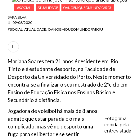
ESCREVA O QUE PROCURA E PRIMA ENTER
#SOCIAL
ATUALIDADE
OANOEMQUEOMUNDOPAROU
SARA SILVA
09/06/2020
#SOCIAL
ATUALIDADE
OANOEMQUEOMUNDOPAROU
Mariana Soares tem 21 anos é residente em Rio
Tinto e é estudante desporto, na Faculdade de
Desporto da Universidade do Porto. Neste momento
encontra-se a finalizar o seu mestrado de 2ºciclo em
Ensino de Educação Física nos Ensinos Básico e
Secundário à distância.
Jogadora de voleibol há mais de 8 anos,
admite que estar parada é o mais
Fotografia
cedida pela
complicado, mas vê no desporto uma
entrevistada
fuga para se libertar e se sentir