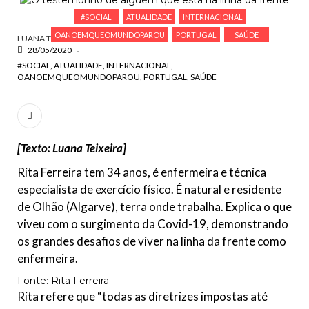
ESCREVA O QUE PROCURA E PRIMA ENTER
#SOCIAL
ATUALIDADE
INTERNACIONAL
OANOEMQUEOMUNDOPAROU
PORTUGAL
SAÚDE
LUANA TEIXEIRA
28/05/2020
#SOCIAL
ATUALIDADE
INTERNACIONAL
OANOEMQUEOMUNDOPAROU
PORTUGAL
SAÚDE
[Texto: Luana Teixeira]
Rita Ferreira tem 34 anos, é enfermeira e técnica
especialista de exercício físico. É natural e residente
de Olhão (Algarve), terra onde trabalha. Explica o que
viveu com o surgimento da Covid-19, demonstrando
os grandes desafios de viver na linha da frente como
enfermeira.
Fonte: Rita Ferreira
Rita refere que “todas as diretrizes impostas até