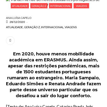
ESCREVA O QUE PROCURA E PRIMA ENTER
ATUALIDADE
GERAÇÃO Z
INTERNACIONAL
VIAGENS
ANA LUÍSA CAPELO
28/12/2020
ATUALIDADE
GERAÇÃO Z
INTERNACIONAL
VIAGENS
Em 2020, houve menos mobilidade
académica em ERASMUS. Ainda assim,
apesar das restrições pandémicas, mais
de 1500 estudantes portugueses
rumaram ao estrangeiro. Maria Sampaio,
Eduardo Simões e Renata Andrade fazem
parte desse universo particular
que os
desafiou a sair do lugar conforto.
[Texto de: Ana Luísa Capelo, Catarina Preda, Inês