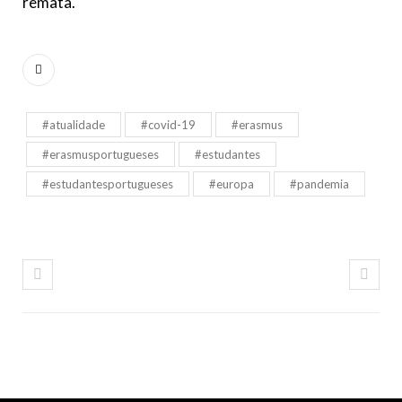
remata.
#atualidade
#covid-19
#erasmus
#erasmusportugueses
#estudantes
#estudantesportugueses
#europa
#pandemia