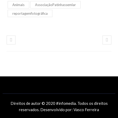
Animais
AssociaçãoPatinhassemlar
reportagemfotográfica
Direitos de autor © 2020 #infomedia. Todos os direitos
reservados. Desenvolvido por:
Vasco Ferreira