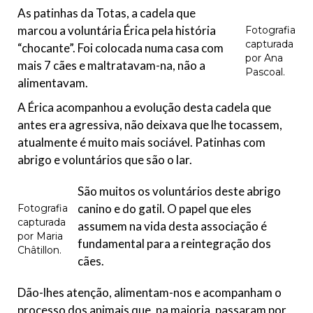
As patinhas da Totas, a cadela que
marcou a voluntária Érica pela história
Fotografia
capturada
“chocante”. Foi colocada numa casa com
por Ana
mais 7 cães e maltratavam-na, não a
Pascoal.
alimentavam.
A Érica acompanhou a evolução desta cadela que
antes era agressiva, não deixava que lhe tocassem,
atualmente é muito mais sociável. Patinhas com
abrigo e voluntários que são o lar.
São muitos os voluntários deste abrigo
canino e do gatil. O papel que eles
Fotografia
capturada
assumem na vida desta associação é
por Maria
fundamental para a reintegração dos
Châtillon.
cães.
Dão-lhes atenção, alimentam-nos e acompanham o
processo dos animais que, na maioria, passaram por