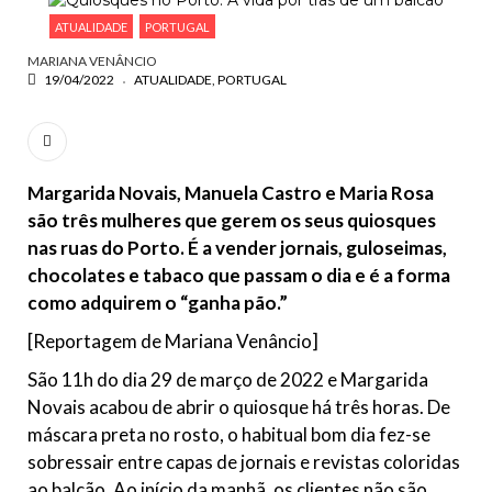
ESCREVA O QUE PROCURA E PRIMA ENTER
ATUALIDADE
PORTUGAL
MARIANA VENÂNCIO
19/04/2022
ATUALIDADE
PORTUGAL
Margarida Novais, Manuela Castro e Maria Rosa
são três mulheres que gerem os seus quiosques
nas ruas do Porto. É a vender jornais, guloseimas,
chocolates e tabaco que passam o dia e é a forma
como adquirem o “ganha pão.”
[Reportagem de Mariana Venâncio]
São 11h do dia 29 de março de 2022 e Margarida
Novais acabou de abrir o quiosque há três horas. De
máscara preta no rosto, o habitual bom dia fez-se
sobressair entre capas de jornais e revistas coloridas
ao balcão. Ao início da manhã, os clientes não são