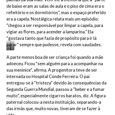
de baixo eram as salas de aula e o piso de cima era o
refeitório e os dormitórios”, mas o espaço preferido
era a capela. Nostálgica relata mais um episódio:
“chegou a ser responsável por limpar a capela, para
vigiar as flores, para acender a lamparina.” Ela
“gostava tanto que fazia de propósito para ir lá
parar” sempre que pudesse, revela com saudades.
C
U
o
n
A parte menos boa de ser criança foi quando a mãe
l
i
adoeceu. Ficou “sem alguém para a acompanhar na
é
v
g
e
sua meninice”, afirma. A progenitora teve de ser
i
r
o
s
internada no Hospital Conde Ferreira. O pai
P
i
entregou-se à “tristeza” devido às consequências da
o
d
s
a
Segunda Guerra Mundial, passou a “beber e a fumar
t
d
muito”, especialmente cigarros baratos, diz. A figura
i
e
g
L
paternal colocou-a nesta instituição, separando-a
o
u
das irmãs que, muito novas, tiveram de se fazer à
d
s
o
ó
vida.