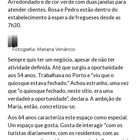
Arredondado e de cor verde com duas janelas para
atender clientes. Rosa e Pedro estão dentro do
estabelecimento à espera de fregueses desde as
7h30.
M
P
Q
Fotografia: Mariana Venâncio
a
e
u
r
d
i
Sempre quis ter um negócio, apesar de não ter
i
r
o
atividade definida. Até que surgiu a oportunidade
a
o
s
R
,
q
aos 54 anos. Trabalhava no Porto e “viu que o
o
f
u
quiosque estava fechado.” Achou estranho, uma vez
s
i
e
a
l
d
que “o quiosque fechado, neste sítio, era uma
h
a
o
M
verdadeira oportunidade”, declara. A ambição de
d
a
Maria, então, concretizou-se.
a
d
p
e
Aos 64 anos caracteriza este espaço como especial.
r
i
o
r
Um espaço que gosta. Gosta de interagir “com os
p
a
turistas diariamente, com os residentes, com as
r
i