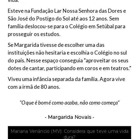
S
f
o
o
Esteve na Fundação Lar Nossa Senhora das Dores e
l
n
|
a
São José do Postigo do Sol até aos 12 anos. Sem
F
d
família deslocou-se para o Colégio em Setúbal para
o
o
t
P
prosseguir os estudos.
o
o
g
r
Se Margarida tivesse de escolher uma das
r
t
a
o
instituições não hesitaria e escolhia o Colégio no sul
f
|
do país. Nesse espaço conseguia “aproveitar os seus
i
F
a
o
dotes de cantar, participando em coros e em teatros.”
c
t
e
o
Viveu uma infância separada da família. Agora vive
d
g
com a irmã de 80 anos.
i
r
d
a
a
f
p
i
“O que é bom é como acaba, não como começa”
e
a
l
:
a
M
Margarida Novais
e
a
n
r
t
i
Mariana Venâncio (MV): Considera que teve uma vida
r
a
dura?