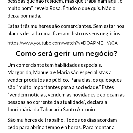
pessoas que não residem, mas que trabalham aqui, é
e
t
muito bom”, revela Rosa. É tudo o que quis. Não o
á
deixa por nada.
r
i
Estas três mulheres são comerciantes. Sem estar nos
a
planos de cada uma, fizeram disto os seus negócios.
https://www.youtube.com/watch?v=DOAPMEHVs0A
Como será gerir um negócio?
Um comerciante tem habilidades especiais.
Margarida, Manuela e Maria são especialistas a
vender produtos ao público. Para elas, os quiosques
são “muito importantes para a sociedade.” Estes
“vendem notícias, vendem as novidades e colocam as
pessoas ao corrente da atualidade”, declara a
funcionária da Tabacaria Santo António.
São mulheres de trabalho. Todos os dias acordam
cedo para abrir a tempo e a horas. Para montar a