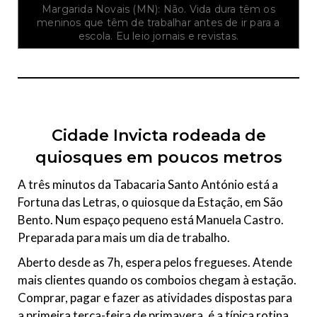
e
n
Margarida Novais (MN): Não. Vida dura têm os
v
a
meninos que têm de trabalhar antes de ir para a
i
V
escola. Eu leio jornais e revistas.
s
e
t
n
a
â
d
n
a
c
i
o
Cidade Invicta rodeada de
quiosques em poucos metros
A três minutos da Tabacaria Santo António está a
Fortuna das Letras, o quiosque da Estação, em São
Bento. Num espaço pequeno está Manuela Castro.
Preparada para mais um dia de trabalho.
Aberto desde as 7h, espera pelos fregueses. Atende
mais clientes quando os comboios chegam à estação.
Comprar, pagar e fazer as atividades dispostas para
a primeira terça-feira de primavera, é a típica rotina