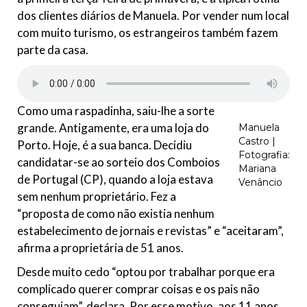
dos clientes diários de Manuela. Por vender num local
com muito turismo, os estrangeiros também fazem
parte da casa.
Como uma raspadinha, saiu-lhe a sorte
grande. Antigamente, era uma loja do
Manuela
Castro |
Porto. Hoje, é a sua banca. Decidiu
Fotografia:
candidatar-se ao sorteio dos Comboios
Mariana
de Portugal (CP), quando a loja estava
Venâncio
sem nenhum proprietário. Fez a
“proposta de como não existia nenhum
estabelecimento de jornais e revistas” e “aceitaram”,
afirma a proprietária de 51 anos.
Desde muito cedo “optou por trabalhar porque era
complicado querer comprar coisas e os pais não
conseguiam”, declara. Por esse motivo, aos 11 anos