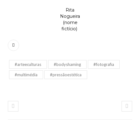
Rita
Nogueira
(nome
fictício)
#arteeculturas
#bodyshaming
#fotografia
#multimédia
#pressãoestética