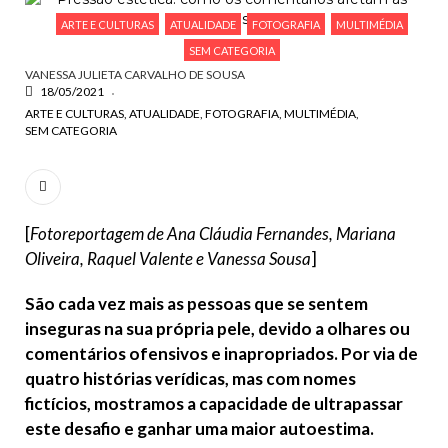
ESCREVA O QUE PROCURA E PRIMA ENTER
ARTE E CULTURAS
ATUALIDADE
FOTOGRAFIA
MULTIMÉDIA
SEM CATEGORIA
VANESSA JULIETA CARVALHO DE SOUSA
18/05/2021
ARTE E CULTURAS
ATUALIDADE
FOTOGRAFIA
MULTIMÉDIA
SEM CATEGORIA
[
Fotoreportagem de Ana Cláudia Fernandes, Mariana
Oliveira, Raquel Valente e Vanessa Sousa
]
São cada vez mais as pessoas que se sentem
inseguras na sua própria pele, devido a olhares ou
comentários ofensivos e inapropriados. Por via de
quatro histórias verídicas, mas com nomes
fictícios, mostramos a capacidade de ultrapassar
este desafio e ganhar uma maior autoestima.