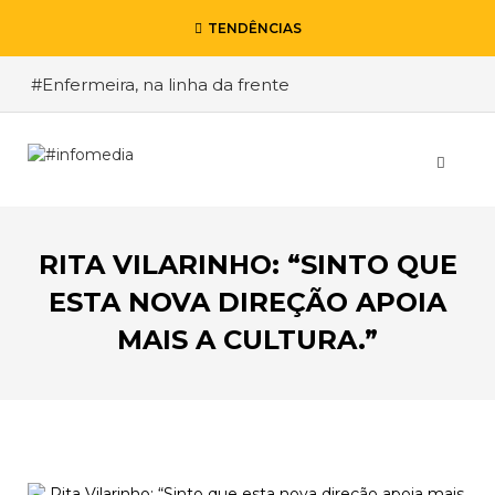
TENDÊNCIAS
#Enfermeira, na linha da frente
#Enfermeiro, mas na retaguarda
#Viver a Covid entre Itália e o Brasil
#De Madrid ao Rio de Janeiro, a procura pela
segurança
RITA VILARINHO: “SINTO QUE
#O relato de um motorista de pesados, a história
de quem anda cá e lá
ESTA NOVA DIREÇÃO APOIA
MAIS A CULTURA.”
VOLTAR