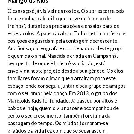
Marigolds Kids
O cansaço é já visível nos rostos. O suor escorre pela
face e molha a alcatifa que serve de “campo de
treinos”, durante as preparações e ensaios para os
espetáculos. A pausa acabou. Todos retomam às suas
posições e aguardam pela contagem decrescente.
Ana Sousa, coreógrafa e coordenadora deste grupo,
é quem dá o sinal. Nascida e criada em Campanhã,
bem perto de onde é hoje a Associação, está
envolvida neste projeto desde a sua génese. Os elos
familiares foram o íman que a atraíram para este
espaço, onde conseguiu juntar o seu grupo de amigos
com o seu amor pela dança. Em 2013, o grupo dos
Marigolds Kids foi fundado. Já passou por altos e
baixos e, hoje, quem o viu nascer e acompanhou de
perto o seu crescimento, também foi vítima da
passagem do tempo. Os miúdos tornaram-se
graúdos e a vida fez com que se separassem.