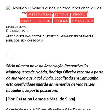
ESCREVA O QUE PROCURA E PRIMA ENTER
ARTE E CULTURAS
EDITORIAL
ESPECIAL
GRANDE REPORTAGEM
HÍBRIDOS
SEM CATEGORIA
MATILDE SILVA
21/06/2022
ARTE E CULTURAS
EDITORIAL
ESPECIAL
GRANDE REPORTAGEM
HÍBRIDOS
SEM CATEGORIA
Sócio número nove da Associação Recreativa Os
Malmequeres de Noêda, Rodrigo Oliveira recorda a parte
da sua vida que lá foi vivida. Localizada em Campanhã,
esta coletividade guarda as memórias de vida felizes
daqueles que por lá passaram
.
[Por Catarina Lemos e Matilde Silva]
Seguindo pela A20 em direção a São Roque, na