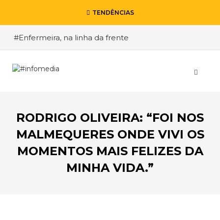
TENDÊNCIAS
#Enfermeira, na linha da frente
#Enfermeiro, mas na retaguarda
#Viver a Covid entre Itália e o Brasil
#De Madrid ao Rio de Janeiro, a procura pela
segurança
RODRIGO OLIVEIRA: “FOI NOS
#O relato de um motorista de pesados, a história
de quem anda cá e lá
MALMEQUERES ONDE VIVI OS
MOMENTOS MAIS FELIZES DA
MINHA VIDA.”
VOLTAR