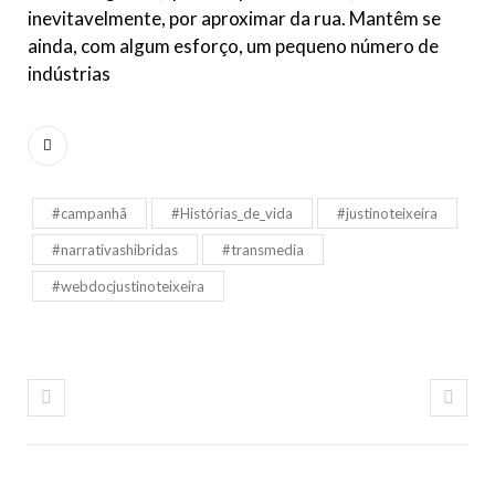
inevitavelmente, por aproximar da rua. Mantêm se
ainda, com algum esforço, um pequeno número de
indústrias
#campanhã
#Histórias_de_vida
#justinoteixeira
#narrativashibridas
#transmedia
#webdocjustinoteixeira