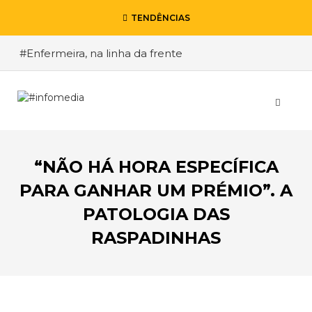
TENDÊNCIAS
#Enfermeira, na linha da frente
#Enfermeiro, mas na retaguarda
#Viver a Covid entre Itália e o Brasil
#De Madrid ao Rio de Janeiro, a procura pela
segurança
“NÃO HÁ HORA ESPECÍFICA
#O relato de um motorista de pesados, a história
de quem anda cá e lá
PARA GANHAR UM PRÉMIO”. A
PATOLOGIA DAS
RASPADINHAS
VOLTAR