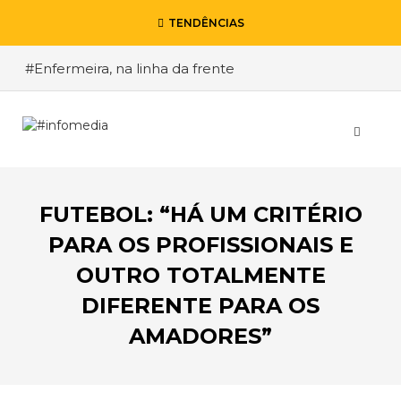
TENDÊNCIAS
#Enfermeira, na linha da frente
#Enfermeiro, mas na retaguarda
#Viver a Covid entre Itália e o Brasil
#De Madrid ao Rio de Janeiro, a procura pela
segurança
FUTEBOL: “HÁ UM CRITÉRIO
#O relato de um motorista de pesados, a história
de quem anda cá e lá
PARA OS PROFISSIONAIS E
OUTRO TOTALMENTE
DIFERENTE PARA OS
AMADORES”
VOLTAR