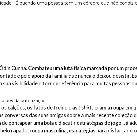
ESCREVA O QUE PROCURA E PRIMA ENTER
Ódin Cunha. Combateu uma luta física marcada por um proce
ntade e pelo apoio da família que nunca o deixou desistir. E
 a sua visibilidade o tornou referência para muitas pessoas 
a devida autorização
os calções, os fatos de treino e as
t-shirts
eram a roupa em qu
 as conversas das suas amigas sobre a mais recente coleção 
de pontapear uma bola e discutir estratégias de jogo. Já adu
elo rapado, roupa masculina, estratégias para disfarçar o c