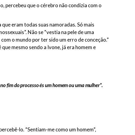
do, percebeu que o cérebro não condizia com o
va que eram todas suas namoradas. Só mais
mossexuais”. Não se “vestia na pele de uma
iva com o mundo por ter sido um erro de conceção.”
 é que mesmo sendo a Ivone, já era homem e
e no fim do processo és um homem ou uma mulher”.
m percebê-lo. “Sentiam-me como um homem”,