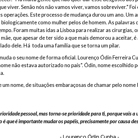
 viver. Senão nós não vamos viver, vamos sobreviver.” Foi 
 as operações. Este processo de mudança durou um ano. Um an
 biologicamente como mulher pelos de homem. As palavras dor
po. Foram muitas idas a Lisboa para realizar as cirurgias,
 mãe, que apesar de ter sido a que mais demorou a aceitar, é
lado dele. Há toda uma família que se torna um pilar.
uda o seu nome de forma oficial. Lourenço Ódin Ferreira C
nome não estava autorizado no país”. Ódin, nome escolhido pe
a.
 de um nome, de situações embaraçosas de chamar pelo nome 
oridade pessoal, mas torna-se prioridade para ti, porque vais a 
so é que é importante mudar os papéis, precisamente por causa dess
Lourenço Ódin Cunha