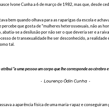
 nasce Ivone Cunha a 6 de março de 1982, mas que, desde ce
stava bem quando olhava para as raparigas da escola e acha
ue percebe que gosta de “mulheres heterossexuais, não as ho
, abatia-se a desilusão por não ser o que deveria ser e a ra
ocesso de transexualidade lhe ser desconhecido, a realidade
omo tal.
 atribui “a uma pessoa um corpo que lhe corresponde ao cérebro 
Lourenço Ódin Cunha
assava a aparência física de uma maria-rapaz e conseguira