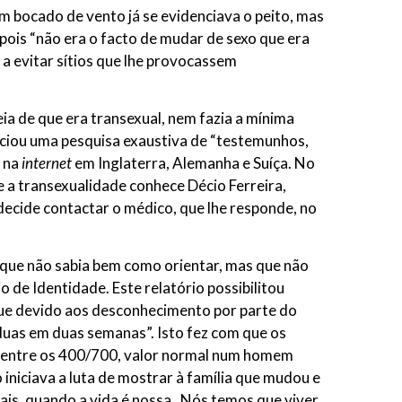
um bocado de vento já se evidenciava o peito, mas
 pois “não era o facto de mudar de sexo que era
 a evitar sítios que lhe provocassem
ia de que era transexual, nem fazia a mínima
niciou uma pesquisa exaustiva de “testemunhos,
 na
internet
em Inglaterra, Alemanha e Suíça. No
 a transexualidade conhece Décio Ferreira,
ecide contactar o médico, que lhe responde, no
a que não sabia bem como orientar, mas que não
de Identidade. Este relatório possibilitou
que devido aos desconhecimento por parte do
duas em duas semanas”. Isto fez com que os
ar entre os 400/700, valor normal num homem
 iniciava a luta de mostrar à família que mudou e
is, quando a vida é nossa. Nós temos que viver,