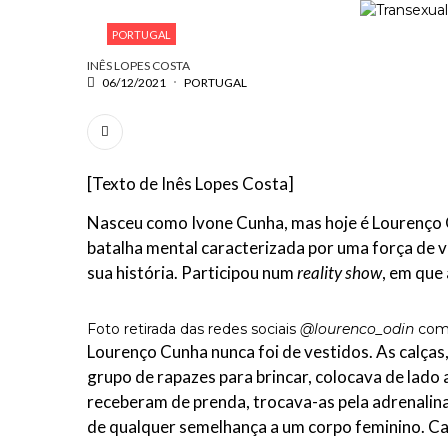
PORTUGAL
INÊS LOPES COSTA
06/12/2021
PORTUGAL
[Texto de Inês Lopes Costa]
Nasceu como Ivone Cunha, mas hoje é Lourenço 
batalha mental caracterizada por uma força de vo
sua história. Participou num
reality show
, em que
Foto retirada das redes sociais
@lourenco_odin
com 
Lourenço Cunha nunca foi de vestidos. As calças, 
grupo de rapazes para brincar, colocava de lado
receberam de prenda, trocava-as pela adrenalina 
de qualquer semelhança a um corpo feminino. Cab