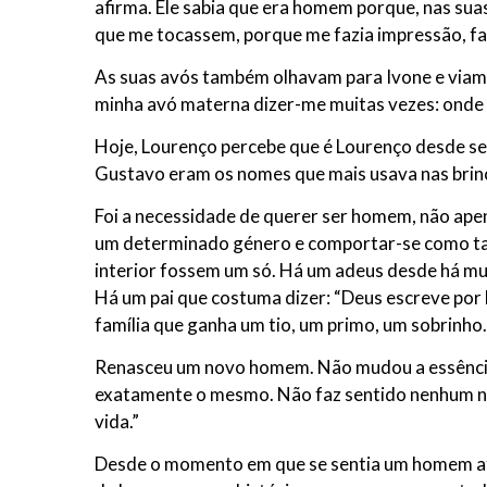
afirma. Ele sabia que era homem porque, nas sua
que me tocassem, porque me fazia impressão, falta
As suas avós também olhavam para Ivone e viam 
minha avó materna dizer-me muitas vezes: onde 
Hoje, Lourenço percebe que é Lourenço desde se
Gustavo eram os nomes que mais usava nas brin
Foi a necessidade de querer ser homem, não apen
um determinado género e comportar-se como tal”.
interior fossem um só. Há um adeus desde há muit
Há um pai que costuma dizer: “Deus escreve por 
família que ganha um tio, um primo, um sobrinho
Renasceu um novo homem. Não mudou a essência,
exatamente o mesmo. Não faz sentido nenhum numa
vida.”
Desde o momento em que se sentia um homem até 