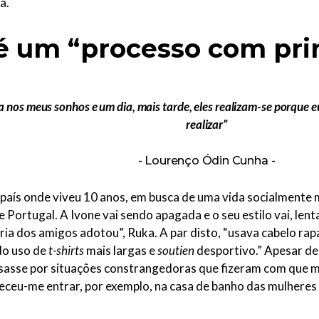
da.
é um “processo com prin
 nos meus sonhos e um dia, mais tarde, eles realizam-se porque eu
realizar”
Lourenço Ódin Cunha
país onde viveu 10 anos, em busca de uma vida socialmente 
Portugal. A Ivone vai sendo apagada e o seu estilo vai, len
 dos amigos adotou”, Ruka. A par disto, “usava cabelo rapad
do uso de
t-shirts
mais largas e
soutien
desportivo.” Apesar de
passasse por situações constrangedoras que fizeram com que
teceu-me entrar, por exemplo, na casa de banho das mulheres e