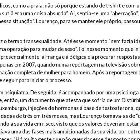
icos, como a praia, não só porque estando de t-shirt e com 
 sutiã era uma coisa absurda”. Ai, sentia-se uma “aberração”,
essa situação”. Lourenço, para se manter ele próprio, passou
ez o termo transexualidade. Até esse momento “nem fazia ide
 uma operação para mudar de sexo”. Foi nesse momento que i
, presencialmente, à França e à Bélgica e a procurar respostas
 apenas em 2007, quando numa reportagem na televisão sobre
rmação completa de mulher para homem. Após a reportagem d
 seguir para iniciar o processo.
 um psiquiatra. De seguida, é acompanhado por uma psicólog
 então, um documento que atesta que sofria de um Distúrbio 
Luxemburgo, injeções de hormonas à base de testosterona, 
 dadas de três em três meses, mas Lourenço tomava-as de “
ndo a sua vida em risco, visto que os valores deveriam est
iciava uma das fases mais ambicionadas da sua vida, por outro
ecer. “Há muita gente que não quer dar esse desgosto aos pa