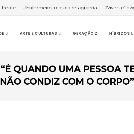
a frente
#Enfermeiro, mas na retaguarda
#Viver a Covid
la segurança
#O relato de um motorista de pesados, a hi
DE
ARTE E CULTURAS
GERAÇÃO Z
HÍBRIDOS
 “É QUANDO UMA PESSOA T
NÃO CONDIZ COM O CORPO