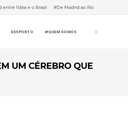
 entre Itália e o Brasil
#De Madrid ao Rio
stória de quem anda cá e lá
DESPORTO
#QUEM SOMOS
EM UM CÉREBRO QUE
”