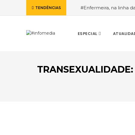
#Enfermeira, na linha d
TENDÊNCIAS
de Janeiro, a procura pe
ESPECIAL
ATUALIDA
TRANSEXUALIDADE:
VOLTAR