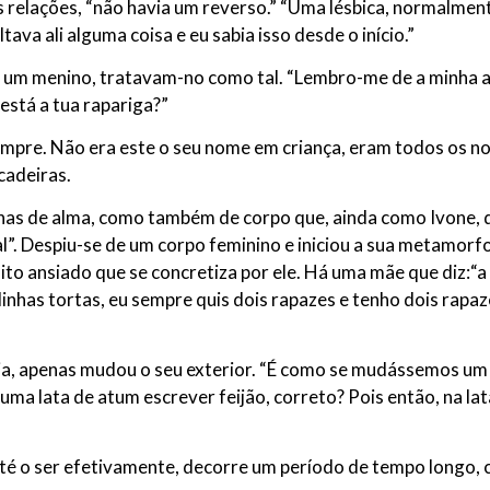
s relações, “não havia um reverso.” “Uma lésbica, normalme
va ali alguma coisa e eu sabia isso desde o início.”
um menino, tratavam-no como tal. “Lembro-me de a minha avó
está a tua rapariga?”
mpre. Não era este o seu nome em criança, eram todos os n
cadeiras.
as de alma, como também de corpo que, ainda como Ivone, de
 Despiu-se de um corpo feminino e iniciou a sua metamorfose
o ansiado que se concretiza por ele. Há uma mãe que diz:“a m
linhas tortas, eu sempre quis dois rapazes e tenho dois rap
.
 apenas mudou o seu exterior. “É como se mudássemos um ró
 lata de atum escrever feijão, correto? Pois então, na lata
o ser efetivamente, decorre um período de tempo longo, con