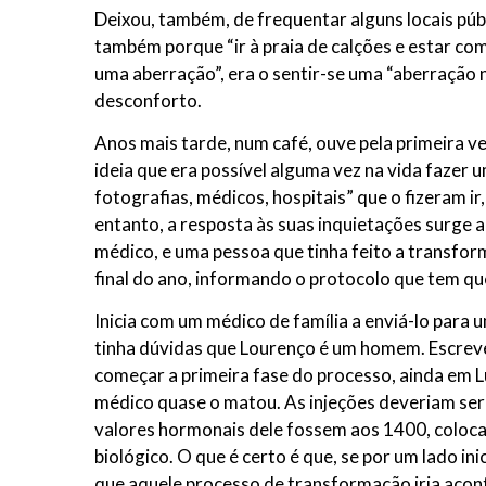
Deixou, também, de frequentar alguns locais públ
também porque “ir à praia de calções e estar com
uma aberração”, era o sentir-se uma “aberração n
desconforto.
Anos mais tarde, num café, ouve pela primeira v
ideia que era possível alguma vez na vida fazer
fotografias, médicos, hospitais” que o fizeram ir
entanto, a resposta às suas inquietações surge
médico, e uma pessoa que tinha feito a transfo
final do ano, informando o protocolo que tem que
Inicia com um médico de família a enviá-lo para
tinha dúvidas que Lourenço é um homem. Escreve,
começar a primeira fase do processo, ainda em 
médico quase o matou. As injeções deveriam ser
valores hormonais dele fossem aos 1400, coloca
biológico. O que é certo é que, se por um lado in
que aquele processo de transformação iria acont