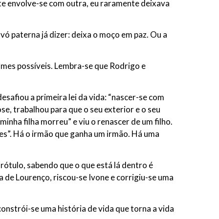
nte envolve-se com outra, eu raramente deixava
 paterna já dizer: deixa o moço em paz. Ou a
omes possíveis. Lembra-se que Rodrigo e
safiou a primeira lei da vida: “nascer-se com
, trabalhou para que o seu exterior e o seu
inha filha morreu” e viu o renascer de um filho.
azes”. Há o irmão que ganha um irmão. Há uma
tulo, sabendo que o que está lá dentro é
 de Lourenço, riscou-se Ivone e corrigiu-se uma
strói-se uma história de vida que torna a vida