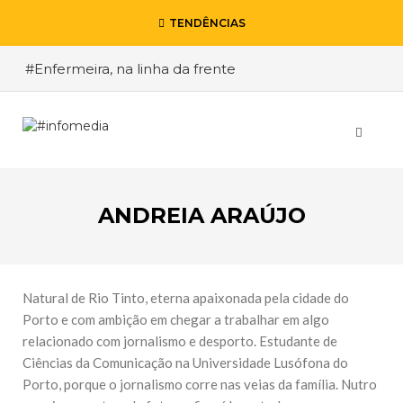
TENDÊNCIAS
#Enfermeira, na linha da frente
#Enfermeiro, mas na retaguarda
#Viver a Covid entre Itália e o Brasil
#De Madrid ao Rio de Janeiro, a procura pela
segurança
ANDREIA ARAÚJO
#O relato de um motorista de pesados, a história
de quem anda cá e lá
VOLTAR
Natural de Rio Tinto, eterna apaixonada pela cidade do
Porto e com ambição em chegar a trabalhar em algo
relacionado com jornalismo e desporto. Estudante de
ESCREVA O QUE PROCURA E PRIMA ENTER
Ciências da Comunicação na Universidade Lusófona do
Porto, porque o jornalismo corre nas veias da família. Nutro