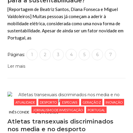
para a sustentabilidade?
[Reportagem de Beatriz Santos, Diana Fonseca e Miguel
Valdoleiros] Muitas pessoas já começam a aderir à
mobilidade elétrica, considerada como uma nova forma de
sustentabilidade. Apesar de ainda ser um fator novidade em
Portugal, as
Páginas:
1
2
3
4
5
6
7
Ler mais
ATUALIDADE
DESPORTO
ESPECIAIS
GERAÇÃO Z
INOVAÇÃO
JORNALISMO DE INVESTIGAÇÃO
PORTUGAL
INÊS CONDE
14/06/2021
Atletas transexuais discriminados
nos media e no desporto