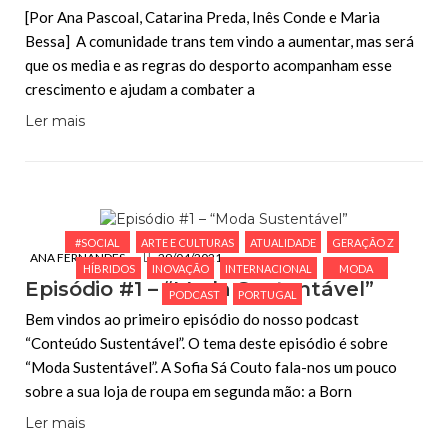
[Por Ana Pascoal, Catarina Preda, Inês Conde e Maria
Bessa] A comunidade trans tem vindo a aumentar, mas será
que os media e as regras do desporto acompanham esse
crescimento e ajudam a combater a
Ler mais
#SOCIAL
ARTE E CULTURAS
ATUALIDADE
GERAÇÃO Z
ANA FERNANDES
29/04/2021
HÍBRIDOS
INOVAÇÃO
INTERNACIONAL
MODA
Episódio #1 – “Moda Sustentável”
PODCAST
PORTUGAL
Bem vindos ao primeiro episódio do nosso podcast
“Conteúdo Sustentável”. O tema deste episódio é sobre
“Moda Sustentável”. A Sofia Sá Couto fala-nos um pouco
sobre a sua loja de roupa em segunda mão: a Born
Ler mais