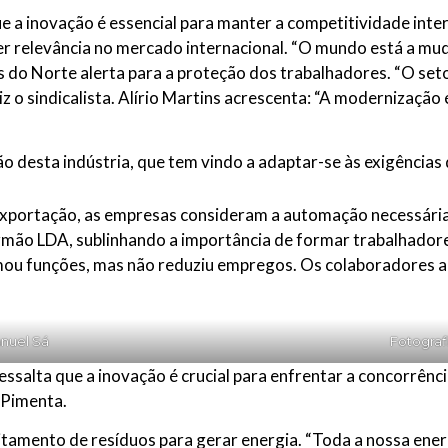
 a inovação é essencial para manter a competitividade inte
er relevância no mercado internacional. “O mundo está a mu
do Norte alerta para a proteção dos trabalhadores. “O setor
iz o sindicalista. Alírio Martins acrescenta: “A modernização
ão desta indústria, que tem vindo a adaptar-se às exigênci
portação, as empresas consideram a automação necessária.
 Irmão LDA, sublinhando a importância de formar trabalhadore
ou funções, mas não reduziu empregos. Os colaboradores a
anuel Sá
Fotograf
alta que a inovação é crucial para enfrentar a concorrência
 Pimenta.
amento de resíduos para gerar energia. “Toda a nossa ener