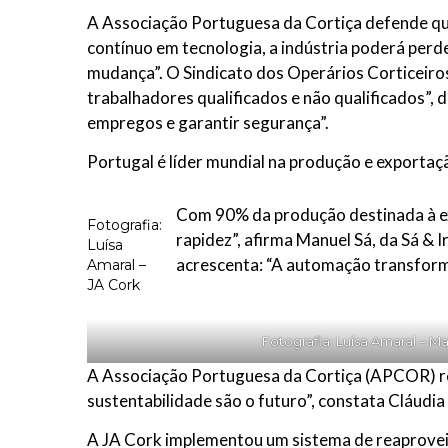
A Associação Portuguesa da Cortiça defende que
contínuo em tecnologia, a indústria poderá perd
mudança”. O Sindicato dos Operários Corticeiros 
trabalhadores qualificados e não qualificados”, d
empregos e garantir segurança”.
Portugal é líder mundial na produção e exportaç
Com 90% da produção destinada à ex
Fotografia:
rapidez”, afirma Manuel Sá, da Sá &
Luísa
acrescenta: “A automação transform
Amaral –
JA Cork
Fotografia: Luísa Amaral – M
A Associação Portuguesa da Cortiça (APCOR) ress
sustentabilidade são o futuro”, constata Cláudia
A JA Cork implementou um sistema de reaproveit