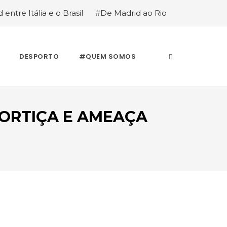
 entre Itália e o Brasil
#De Madrid ao Rio
stória de quem anda cá e lá
DESPORTO
#QUEM SOMOS
ORTIÇA E AMEAÇA