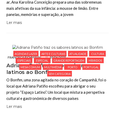
ar, Ana Karolina Conceição prepara uma das sobremesas
mais afetivas da sua infância: a mousse de limão. Entre
panelas, memórias e superação, a jovem
Ler mais
AGENDA E LAZER
ARTE E CULTURAS
ATUALIDADE
CULTURA
FRANCISCA EICHMANN
10/06/2025
ESPECIAIS
ESPECIAL
GRANDE REPORTAGEM
HÍBRIDOS
Adriana Patiño traz os sabores
MESA COMUM
MULTIMÉDIA
PORTO
PORTUGAL
latinos ao Bonfim
SEM CATEGORIA
O Bonfim, uma zona agitada no coração de Campanhã, foi o
local que Adriana Patiño escolheu para abrigar o seu
projeto “Espaço Latino”. Um local que mistura a perspetiva
cultural e gastronómica de diversos países
Ler mais