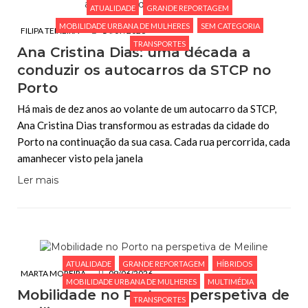
ATUALIDADE
GRANDE REPORTAGEM
MOBILIDADE URBANA DE MULHERES
SEM CATEGORIA
FILIPA TEIXEIRA
14/07/2026
TRANSPORTES
Ana Cristina Dias: uma década a
conduzir os autocarros da STCP no
Porto
Há mais de dez anos ao volante de um autocarro da STCP,
Ana Cristina Dias transformou as estradas da cidade do
Porto na continuação da sua casa. Cada rua percorrida, cada
amanhecer visto pela janela
Ler mais
ATUALIDADE
GRANDE REPORTAGEM
HÍBRIDOS
MARTA MOREIRA
09/06/2026
MOBILIDADE URBANA DE MULHERES
MULTIMÉDIA
Mobilidade no Porto na perspetiva de
TRANSPORTES