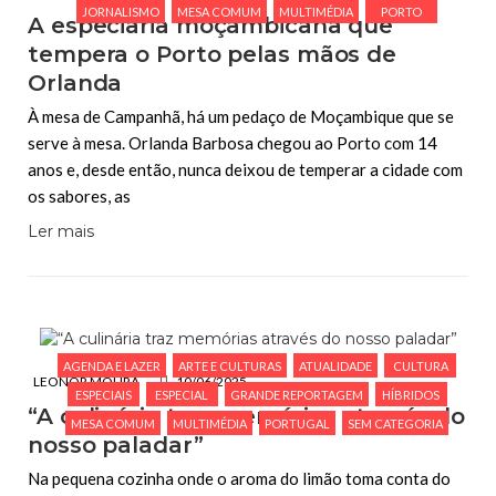
JORNALISMO
MESA COMUM
MULTIMÉDIA
PORTO
A especiaria moçambicana que
tempera o Porto pelas mãos de
Orlanda
À mesa de Campanhã, há um pedaço de Moçambique que se
serve à mesa. Orlanda Barbosa chegou ao Porto com 14
anos e, desde então, nunca deixou de temperar a cidade com
os sabores, as
Ler mais
AGENDA E LAZER
ARTE E CULTURAS
ATUALIDADE
CULTURA
LEONOR MOURA
10/06/2025
ESPECIAIS
ESPECIAL
GRANDE REPORTAGEM
HÍBRIDOS
“A culinária traz memórias através do
MESA COMUM
MULTIMÉDIA
PORTUGAL
SEM CATEGORIA
nosso paladar”
Na pequena cozinha onde o aroma do limão toma conta do