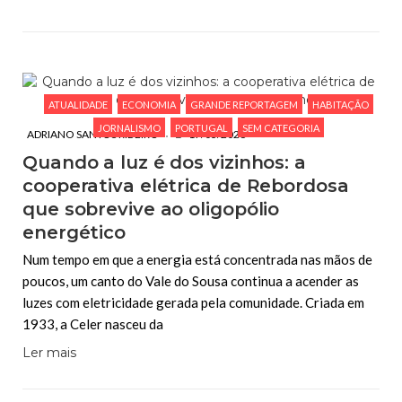
ATUALIDADE
ECONOMIA
GRANDE REPORTAGEM
HABITAÇÃO
JORNALISMO
PORTUGAL
SEM CATEGORIA
ADRIANO SANTOS RIBEIRO
17/03/2026
Quando a luz é dos vizinhos: a
cooperativa elétrica de Rebordosa
que sobrevive ao oligopólio
energético
Num tempo em que a energia está concentrada nas mãos de
poucos, um canto do Vale do Sousa continua a acender as
luzes com eletricidade gerada pela comunidade. Criada em
1933, a Celer nasceu da
Ler mais