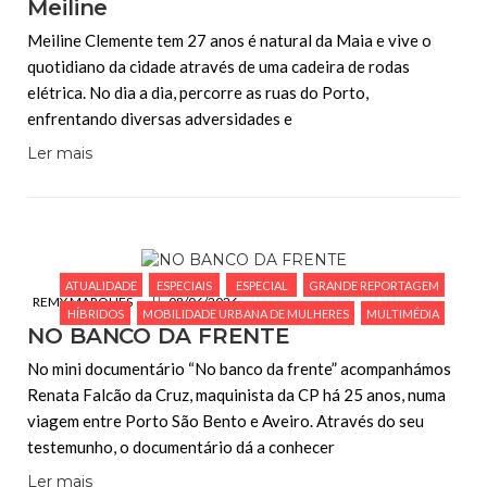
Meiline
Meiline Clemente tem 27 anos é natural da Maia e vive o
quotidiano da cidade através de uma cadeira de rodas
elétrica. No dia a dia, percorre as ruas do Porto,
enfrentando diversas adversidades e
Ler mais
ATUALIDADE
ESPECIAIS
ESPECIAL
GRANDE REPORTAGEM
REMY MARQUES
08/06/2026
HÍBRIDOS
MOBILIDADE URBANA DE MULHERES
MULTIMÉDIA
NO BANCO DA FRENTE
No mini documentário “No banco da frente” acompanhámos
Renata Falcão da Cruz, maquinista da CP há 25 anos, numa
viagem entre Porto São Bento e Aveiro. Através do seu
testemunho, o documentário dá a conhecer
Ler mais