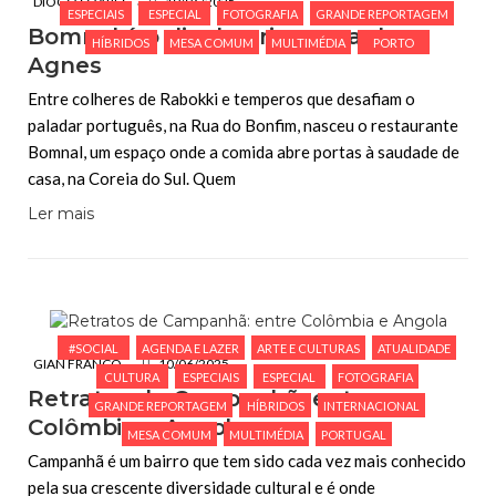
DIOGO SOARES
10/06/2025
ESPECIAIS
ESPECIAL
FOTOGRAFIA
GRANDE REPORTAGEM
Bomnal é o dia da primavera de
HÍBRIDOS
MESA COMUM
MULTIMÉDIA
PORTO
Agnes
Entre colheres de Rabokki e temperos que desafiam o
paladar português, na Rua do Bonfim, nasceu o restaurante
Bomnal, um espaço onde a comida abre portas à saudade de
casa, na Coreia do Sul. Quem
Ler mais
#SOCIAL
AGENDA E LAZER
ARTE E CULTURAS
ATUALIDADE
GIAN FRANCO
10/06/2025
CULTURA
ESPECIAIS
ESPECIAL
FOTOGRAFIA
Retratos de Campanhã: entre
GRANDE REPORTAGEM
HÍBRIDOS
INTERNACIONAL
Colômbia e Angola
MESA COMUM
MULTIMÉDIA
PORTUGAL
Campanhã é um bairro que tem sido cada vez mais conhecido
pela sua crescente diversidade cultural e é onde