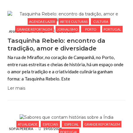
AGENDA E LAZER
ARTE E CULTURAS
CULTURA
GRANDE REPORTAGEM
JORNALISMO
PORTO
PORTUGAL
ANA BEATRIZ MIRANDA
20/03/2025
Tasquinha Rebelo: encontro da
tradição, amor e diversidade
Na rua de Miraflor, no coração de Campanhã, no Porto,
entre ruas estreitas e cheias de história, há um espaço onde
o amor pela tradição e a criatividade culinária ganham
forma: a Tasquinha Rebelo. Este
Ler mais
ATUALIDADE
ESPECIAIS
ESPECIAL
GRANDE REPORTAGEM
SOFIA PEREIRA
19/03/2025
PORTUGAL