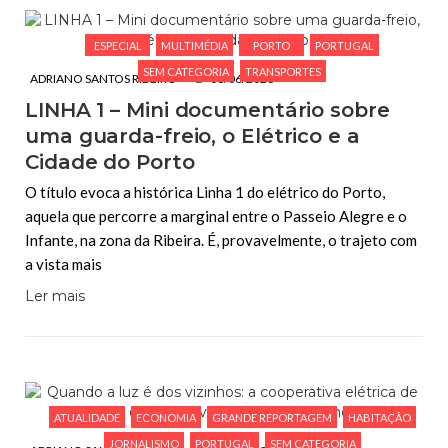
ESPECIAL
MULTIMÉDIA
PORTO
PORTUGAL
SEM CATEGORIA
TRANSPORTES
ADRIANO SANTOS RIBEIRO
08/06/2026
LINHA 1 – Mini documentário sobre
uma guarda-freio, o Elétrico e a
Cidade do Porto
O título evoca a histórica Linha 1 do elétrico do Porto,
aquela que percorre a marginal entre o Passeio Alegre e o
Infante, na zona da Ribeira. É, provavelmente, o trajeto com
a vista mais
Ler mais
ATUALIDADE
ECONOMIA
GRANDE REPORTAGEM
HABITAÇÃO
JORNALISMO
PORTUGAL
SEM CATEGORIA