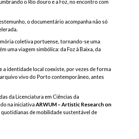
lumbrando o Rio douro e a Foz, no encontro com
u testemunho, o documentário acompanha não só
elerada.
emória coletiva portuense, tornando-se uma
ém uma viagem simbólica: da Foz à Baixa, da
a identidade local coexiste, por vezes de forma
 arquivo vivo do Porto contemporâneo, antes
as da Licenciatura em Ciências da
o na iniciativa
ARWUM – Artistic Research on
as quotidianas de mobilidade sustentável de