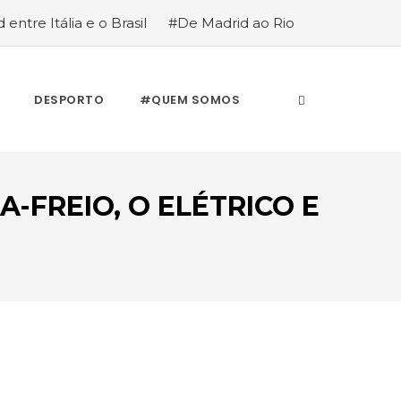
 entre Itália e o Brasil
#De Madrid ao Rio
stória de quem anda cá e lá
DESPORTO
#QUEM SOMOS
-FREIO, O ELÉTRICO E