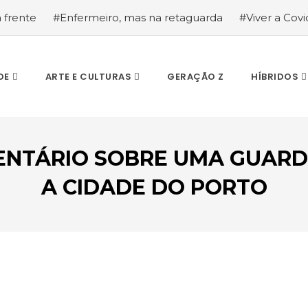
a frente
#Enfermeiro, mas na retaguarda
#Viver a Covid
la segurança
#O relato de um motorista de pesados, a hi
DE
ARTE E CULTURAS
GERAÇÃO Z
HÍBRIDOS
MENTÁRIO SOBRE UMA GUARDA
A CIDADE DO PORTO