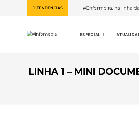
#Enfermeira, na linha d
TENDÊNCIAS
de Janeiro, a procura pe
ESPECIAL
ATUALIDA
LINHA 1 – MINI DOCU
VOLTAR