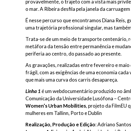
provavelmente, o trajeto com a vista mais privi
o mar. A Ribeira desfila pela janela da carruag
É nesse percurso que encontramos Diana Reis, g
uma trajetória profissional singular, mas també
Trata-se de um meio de transporte centenário,
metáfora da tensão entre permanência e mudança
periferia ao centro, do passado ao presente.
As gravações, realizadas entre fevereiro e maio
frágil, com as exigências de uma economia cada v
que mais uma curva dos carris desapareça.
Linha 1
é um webdocumentário produzido no âmbit
Comunicação da Universidade Lusófona – Centro 
Women’s Urban Mobilities
, projeto da FilmEU 
mulheres em Tallinn, Porto e Dublin
Realização, Produção e Edição
: Adriano Santo