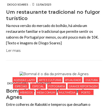
DIOGO SOARES
11/06/2025
Um restaurante tradicional no fulgor
turístico
Na nova versão do mercado do bolhão, há ainda um
restaurante familiar e tradicional que permite sentir os
sabores de Portugal por menos, ou até pouco mais de 10€.
[Texto e imagens de Diogo Soares]
Ler mais
AGENDA E LAZER
ARTE E CULTURAS
ATUALIDADE
CULTURA
DIOGO SOARES
10/06/2025
ESPECIAIS
ESPECIAL
FOTOGRAFIA
GRANDE REPORTAGEM
Bomnal é o dia da primavera de
HÍBRIDOS
MESA COMUM
MULTIMÉDIA
PORTO
Agnes
Entre colheres de Rabokki e temperos que desafiam o