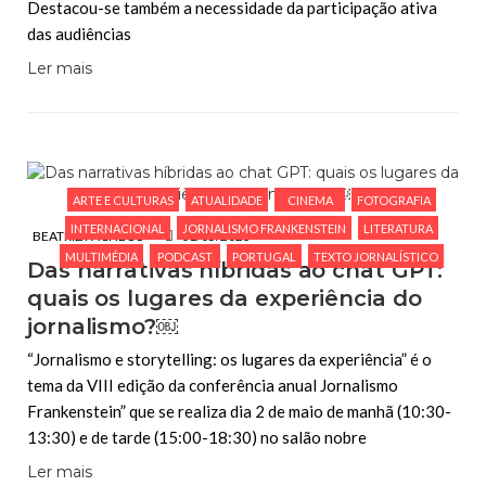
Destacou-se também a necessidade da participação ativa
das audiências
Ler mais
ARTE E CULTURAS
ATUALIDADE
CINEMA
FOTOGRAFIA
INTERNACIONAL
JORNALISMO FRANKENSTEIN
LITERATURA
BEATRIZ PACHECO
01/05/2023
MULTIMÉDIA
PODCAST
PORTUGAL
TEXTO JORNALÍSTICO
Das narrativas híbridas ao chat GPT:
quais os lugares da experiência do
jornalismo?￼
“Jornalismo e storytelling: os lugares da experiência” é o
tema da VIII edição da conferência anual Jornalismo
Frankenstein” que se realiza dia 2 de maio de manhã (10:30-
13:30) e de tarde (15:00-18:30) no salão nobre
Ler mais