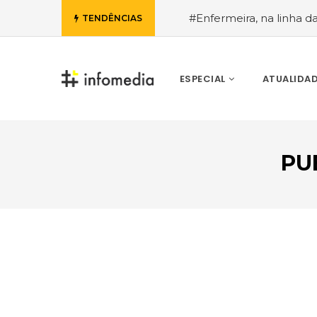
#Enfermeira, na linha d
TENDÊNCIAS
de Janeiro, a procura pe
ESPECIAL
ATUALIDA
PU
VOLTAR