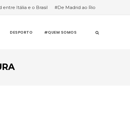
 entre Itália e o Brasil
#De Madrid ao Rio
stória de quem anda cá e lá
DESPORTO
#QUEM SOMOS
URA