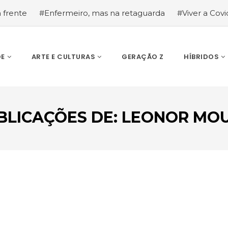
a frente
#Enfermeiro, mas na retaguarda
#Viver a Covid
la segurança
#O relato de um motorista de pesados, a hi
DE
ARTE E CULTURAS
GERAÇÃO Z
HÍBRIDOS
BLICAÇÕES DE:
LEONOR MO
ESCREVA O QUE PROCURA E PRIMA ENTER