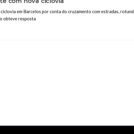
e com nova ciclovia
 ciclovia em Barcelos por conta do cruzamento com estradas, rotun
ão obteve resposta