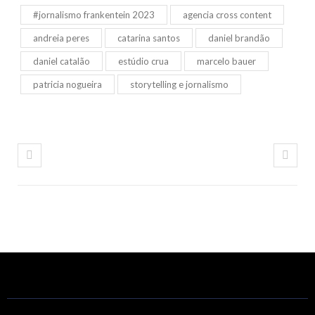
#jornalismo frankentein 2023
agencia cross content
andreia peres
catarina santos
daniel brandão
daniel catalão
estúdio crua
marcelo bauer
patricia nogueira
storytelling e jornalismo