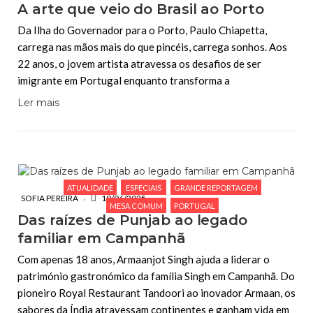
A arte que veio do Brasil ao Porto
Da Ilha do Governador para o Porto, Paulo Chiapetta,
carrega nas mãos mais do que pincéis, carrega sonhos. Aos
22 anos, o jovem artista atravessa os desafios de ser
imigrante em Portugal enquanto transforma a
Ler mais
ATUALIDADE
ESPECIAIS
GRANDE REPORTAGEM
SOFIA PEREIRA
10/06/2025
MESA COMUM
PORTUGAL
Das raízes de Punjab ao legado
familiar em Campanhã
Com apenas 18 anos, Armaanjot Singh ajuda a liderar o
património gastronómico da família Singh em Campanhã. Do
pioneiro Royal Restaurant Tandoori ao inovador Armaan, os
sabores da Índia atravessam continentes e ganham vida em