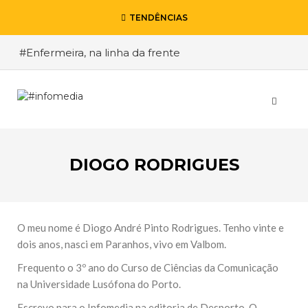
TENDÊNCIAS
#Enfermeira, na linha da frente
#Enfermeiro, mas na retaguarda
#Viver a Covid entre Itália e o Brasil
#De Madrid ao Rio de Janeiro, a procura pela
segurança
DIOGO RODRIGUES
#O relato de um motorista de pesados, a história
de quem anda cá e lá
VOLTAR
O meu nome é Diogo André Pinto Rodrigues. Tenho vinte e
dois anos, nasci em Paranhos, vivo em Valbom.
ESCREVA O QUE PROCURA E PRIMA ENTER
Frequento o 3º ano do Curso de Ciências da Comunicação
na Universidade Lusófona do Porto.
Escrevo para o Infomedia na editoria de Desporto. O