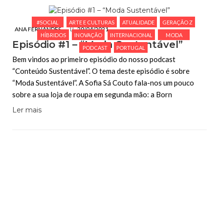
#SOCIAL
ARTE E CULTURAS
ATUALIDADE
GERAÇÃO Z
ANA FERNANDES
29/04/2021
HÍBRIDOS
INOVAÇÃO
INTERNACIONAL
MODA
Episódio #1 – “Moda Sustentável”
PODCAST
PORTUGAL
Bem vindos ao primeiro episódio do nosso podcast
“Conteúdo Sustentável”. O tema deste episódio é sobre
“Moda Sustentável”. A Sofia Sá Couto fala-nos um pouco
sobre a sua loja de roupa em segunda mão: a Born
Ler mais