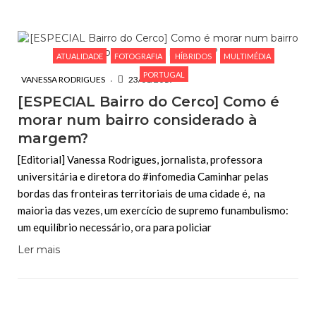
ESCREVA O QUE PROCURA E PRIMA ENTER
ATUALIDADE
FOTOGRAFIA
HÍBRIDOS
MULTIMÉDIA
PORTUGAL
VANESSA RODRIGUES
23/01/2019
[ESPECIAL Bairro do Cerco] Como é
morar num bairro considerado à
margem?
[Editorial] Vanessa Rodrigues, jornalista, professora
universitária e diretora do #infomedia Caminhar pelas
bordas das fronteiras territoriais de uma cidade é, na
maioria das vezes, um exercício de supremo funambulismo:
um equilíbrio necessário, ora para policiar
Ler mais