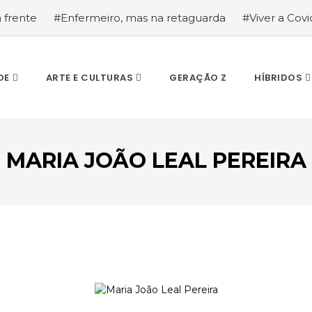
a frente
#Enfermeiro, mas na retaguarda
#Viver a Covid
la segurança
#O relato de um motorista de pesados, a hi
DE
ARTE E CULTURAS
GERAÇÃO Z
HÍBRIDOS
MARIA JOÃO LEAL PEREIRA
ESCREVA O QUE PROCURA E PRIMA ENTER