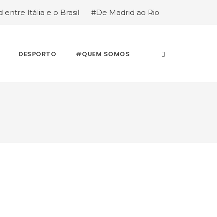
 entre Itália e o Brasil
#De Madrid ao Rio
stória de quem anda cá e lá
DESPORTO
#QUEM SOMOS