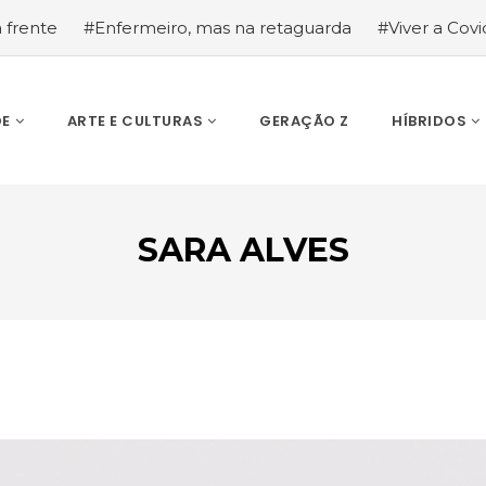
a frente
#Enfermeiro, mas na retaguarda
#Viver a Covid
la segurança
#O relato de um motorista de pesados, a hi
DE
ARTE E CULTURAS
GERAÇÃO Z
HÍBRIDOS
SARA ALVES
ESCREVA O QUE PROCURA E PRIMA ENTER