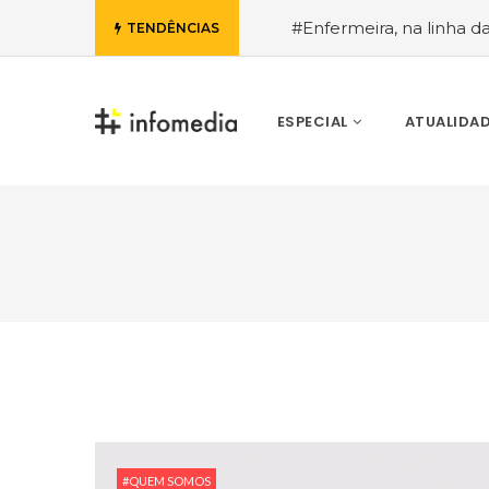
#Enfermeira, na linha d
TENDÊNCIAS
de Janeiro, a procura pe
ESPECIAL
ATUALIDA
VOLTAR
#QUEM SOMOS