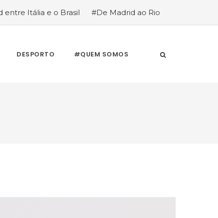
 entre Itália e o Brasil
#De Madrid ao Rio
stória de quem anda cá e lá
DESPORTO
#QUEM SOMOS