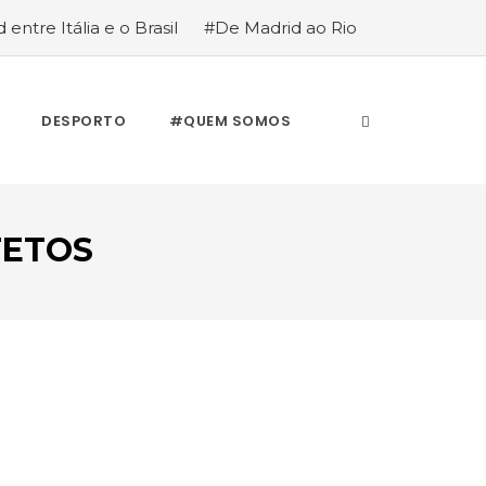
 entre Itália e o Brasil
#De Madrid ao Rio
stória de quem anda cá e lá
DESPORTO
#QUEM SOMOS
FETOS