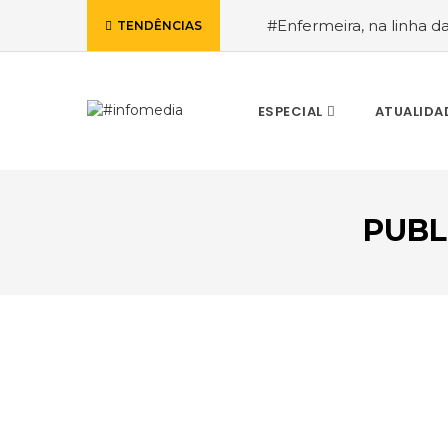
#Enfermeira, na linha d
TENDÊNCIAS
de Janeiro, a procura pe
ESPECIAL
ATUALIDA
PUBL
VOLTAR