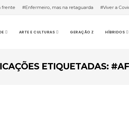
a frente
#Enfermeiro, mas na retaguarda
#Viver a Covid
la segurança
#O relato de um motorista de pesados, a hi
DE
ARTE E CULTURAS
GERAÇÃO Z
HÍBRIDOS
ICAÇÕES ETIQUETADAS: #A
ESCREVA O QUE PROCURA E PRIMA ENTER