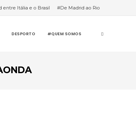
 entre Itália e o Brasil
#De Madrid ao Rio
stória de quem anda cá e lá
DESPORTO
#QUEM SOMOS
OAONDA