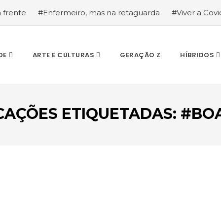
a frente
#Enfermeiro, mas na retaguarda
#Viver a Covid
la segurança
#O relato de um motorista de pesados, a hi
DE
ARTE E CULTURAS
GERAÇÃO Z
HÍBRIDOS
CAÇÕES ETIQUETADAS: #B
ESCREVA O QUE PROCURA E PRIMA ENTER