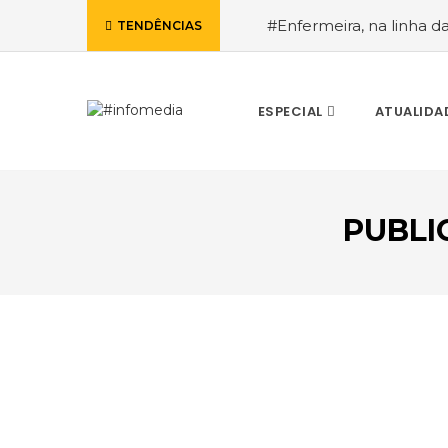
#Enfermeira, na linha d
TENDÊNCIAS
de Janeiro, a procura pe
ESPECIAL
ATUALIDA
PUBLI
VOLTAR