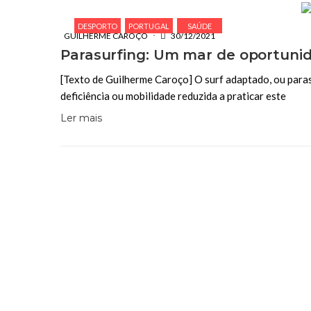
DESPORTO
PORTUGAL
SAÚDE
GUILHERME CAROÇO
30/12/2021
Parasurfing: Um mar de oportuni
[Texto de Guilherme Caroço] O surf adaptado, ou paras
deficiência ou mobilidade reduzida a praticar este
Ler mais