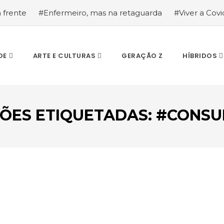
a frente
#Enfermeiro, mas na retaguarda
#Viver a Covid
la segurança
#O relato de um motorista de pesados, a hi
DE
ARTE E CULTURAS
GERAÇÃO Z
HÍBRIDOS
ÇÕES ETIQUETADAS: #CONS
ESCREVA O QUE PROCURA E PRIMA ENTER