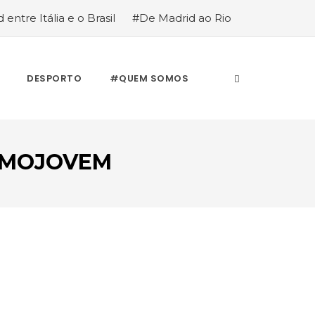
 entre Itália e o Brasil
#De Madrid ao Rio
stória de quem anda cá e lá
DESPORTO
#QUEM SOMOS
UMOJOVEM