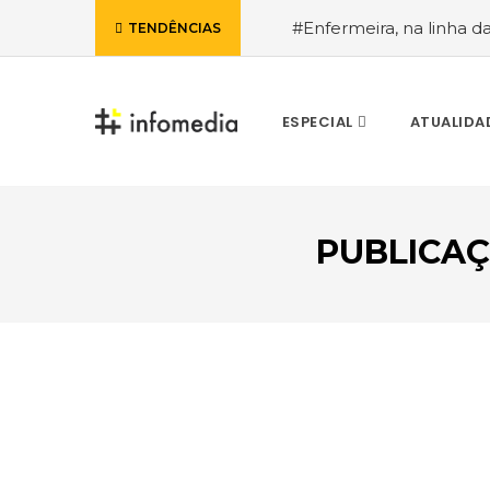
#Enfermeira, na linha d
TENDÊNCIAS
de Janeiro, a procura pe
ESPECIAL
ATUALIDA
PUBLICA
VOLTAR